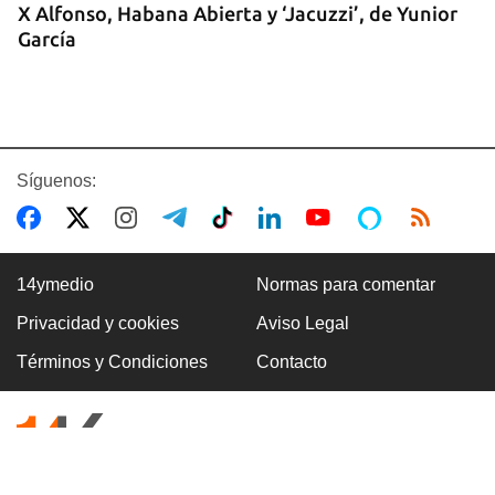
X Alfonso, Habana Abierta y ‘Jacuzzi’, de Yunior
García
Síguenos:
14ymedio
Normas para comentar
Privacidad y cookies
Aviso Legal
LIBROS DEL MES
Términos y Condiciones
Contacto
Julio pone a Lezama, Gloria Rolando y el
totalitarismo cubano en las librerías