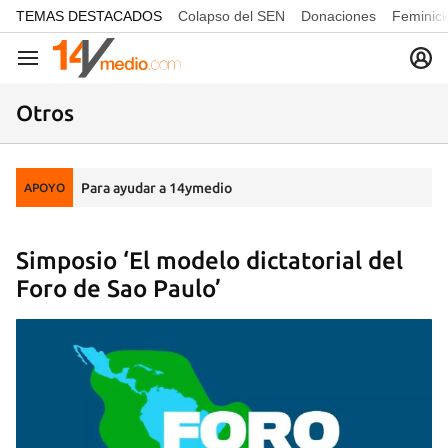
common.go-to-content
TEMAS DESTACADOS
Colapso del SEN
Donaciones
Feminici
Navegación
Otros
Para ayudar a 14ymedio
APOYO
Simposio ‘El modelo dictatorial del
Foro de Sao Paulo’