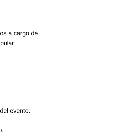
ios a cargo de
opular
del evento.
 tu
o.