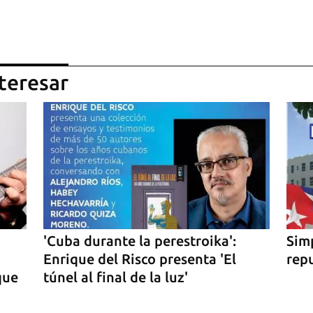
teresar
'Cuba durante la perestroika':
Sim
Enrique del Risco presenta 'El
rep
que
túnel al final de la luz'