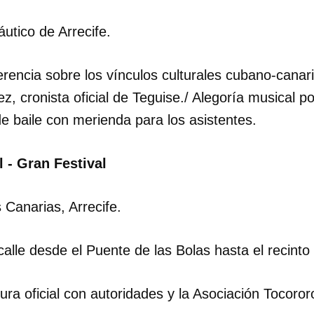
utico de Arrecife.
rencia sobre los vínculos culturales cubano-canar
, cronista oficial de Teguise./ Alegoría musical p
e baile con merienda para los asistentes.
 - Gran Festival
 Canarias, Arrecife.
dar como favorito
lle desde el Puente de las Bolas hasta el recinto 
 poder guardar como favorito, primero has de iniciar sesión con
ta de 14ymedio.
ura oficial con autoridades y la Asociación Tocoror