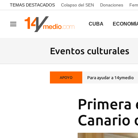
common.go-to-content
TEMAS DESTACADOS
Colapso del SEN
Donaciones
Femi
CUBA
ECONOMÍ
Navegación
Eventos culturales
Para ayudar a 14ymedio
APOYO
Primera 
Canario 