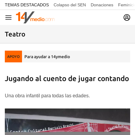
common.go-to-content
TEMAS DESTACADOS
Colapso del SEN
Donaciones
Feminici
Navegación
Teatro
Para ayudar a 14ymedio
APOYO
Jugando al cuento de jugar contando
Una obra infantil para todas las edades.