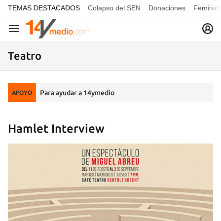
common.go-to-content
TEMAS DESTACADOS
Colapso del SEN
Donaciones
Feminici
Navegación
Teatro
Para ayudar a 14ymedio
APOYO
Hamlet Interview