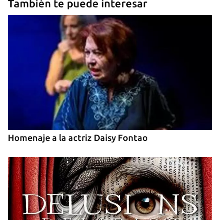
También te puede interesar
Guardar como favorito
Homenaje a la actriz Daisy Fontao
Para poder guardar como favorito, primero has de
iniciar sesión con tu cuenta de 14ymedio.
INICIAR SESIÓN
CANCELAR