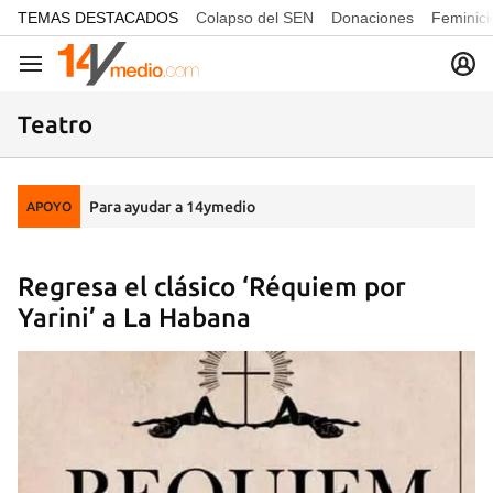
common.go-to-content
TEMAS DESTACADOS
Colapso del SEN
Donaciones
Feminici
Navegación
Teatro
Para ayudar a 14ymedio
APOYO
Regresa el clásico ‘Réquiem por
Yarini’ a La Habana