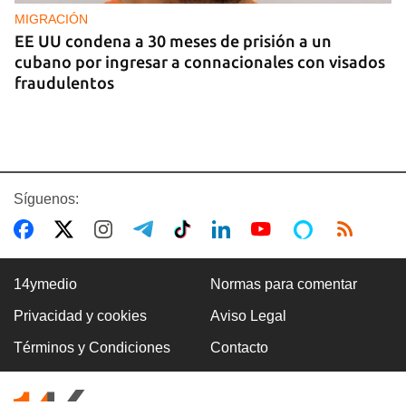
MIGRACIÓN
EE UU condena a 30 meses de prisión a un
cubano por ingresar a connacionales con visados
fraudulentos
Síguenos:
14ymedio
Normas para comentar
Privacidad y cookies
Aviso Legal
FOTO DEL DÍA
Términos y Condiciones
Contacto
Lluvia para beber, agua contaminada para el día a
día