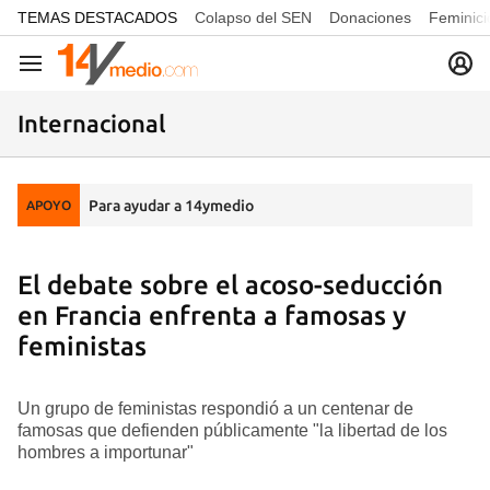
common.go-to-content
TEMAS DESTACADOS
Colapso del SEN
Donaciones
Feminici
Navegación
Internacional
Para ayudar a 14ymedio
APOYO
El debate sobre el acoso-seducción
en Francia enfrenta a famosas y
feministas
Un grupo de feministas respondió a un centenar de
famosas que defienden públicamente "la libertad de los
hombres a importunar"