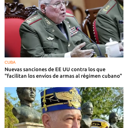
MIAMI
La hija de un diplomático castrista expulsado de
EE UU en 2003 está bajo custodia del ICE
CUBA
Nuevas sanciones de EE UU contra los que
"facilitan los envíos de armas al régimen cubano"