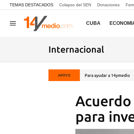
common.go-to-content
TEMAS DESTACADOS
Colapso del SEN
Donaciones
Femi
CUBA
ECONOMÍ
Navegación
Internacional
Para ayudar a 14ymedio
APOYO
Acuerdo 
para inv