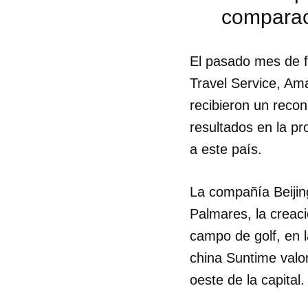
comparac
El pasado mes de fe
Travel Service, Ama
recibieron un reco
resultados en la pr
a este país.
La compañía Beijin
Guar
Palmares, la creaci
Para
campo de golf, en 
cuen
china Suntime valor
oeste de la capital.