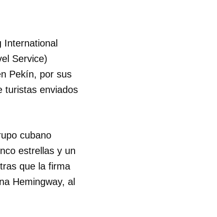
 International
vel Service)
n Pekín, por sus
 turistas enviados
grupo cubano
inco estrellas y un
 tu
ras que la firma
rina Hemingway, al
R