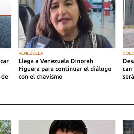
VENEZUELA
COLO
car
Llega a Venezuela Dinorah
Des
Figuera para continuar el diálogo
carr
 de
con el chavismo
será