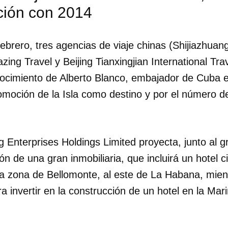
ión con 2014
brero, tres agencias de viaje chinas (Shijiazhuang
zing Travel y Beijing Tianxingjian International Tra
nocimiento de Alberto Blanco, embajador de Cuba e
omoción de la Isla como destino y por el número de
g Enterprises Holdings Limited proyecta, junto al 
dar como favorito
ón de una gran inmobiliaria, que incluirá un hotel c
 poder guardar como favorito, primero has de iniciar sesión con
la zona de Bellomonte, al este de La Habana, mient
ta de 14ymedio.
a invertir en la construcción de un hotel en la Ma
INICIAR SESIÓN
CANCELA