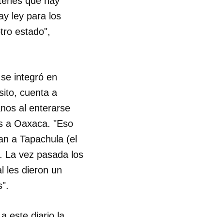
tenes que hay
y ley para los
tro estado",
se integró en
sito, cuenta a
nos al enterarse
os a Oaxaca. "Eso
an a Tapachula (el
). La vez pasada los
l les dieron un
s".
 este diario la