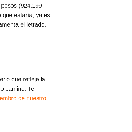
e pesos (924.199
 que estaría, ya es
amenta el letrado.
io que refleje la
go camino. Te
iembro de nuestro