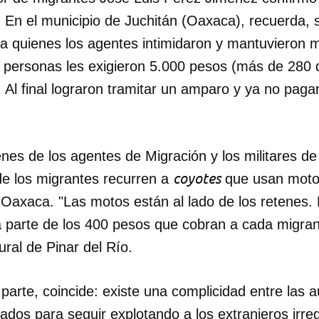
 En el municipio de Juchitán (Oaxaca), recuerda, 
 a quienes los agentes intimidaron y mantuvieron 
s personas les exigieron 5.000 pesos (más de 280 
. Al final lograron tramitar un amparo y ya no pagar
enes de los agentes de Migración y los militares de
coyotes
e los migrantes recurren a
que usan motos
Oaxaca. "Las motos están al lado de los retenes. 
a parte de los 400 pesos que cobran a cada migran
ral de Pinar del Río.
dar como favorito
parte, coincide: existe una complicidad entre las 
 poder guardar como favorito, primero has de iniciar sesión con
ta de 14ymedio.
zados para seguir explotando a los extranjeros irre