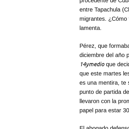
procedente de Cuba
entre Tapachula (C
migrantes. ¿Cómo v
lamenta.
Pérez, que formaba
diciembre del año p
14ymedio
que decid
que este martes le
es una mentira, te
punto de partida de
llevaron con la pro
papel para estar 30
El abogado defenso