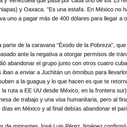
 y Venezuela que pasa por cada uno de los 15 re
hiapas) y Oaxaca. "Es una estafa. En México no ha
a uno a pagar más de 400 dólares para llegar a o
 parte de la caravana "Éxodo de la Pobreza", que 
asado ante la negativa a otorgar permisos de trán
ió abandonar el grupo junto con otros cuatro cuba
s iban a enviar a Juchitán un ómnibus para llevarl
 suben a la guagua y lo que hacen es que te retorn
 la ruta a EE UU desde México, en la frontera sur
mesa de trabajo y una visa humanitaria, pero al fina
 días en México y al final debías abandonar el paí
r de migrantes José Luis Pérez Jiménez confirmó a