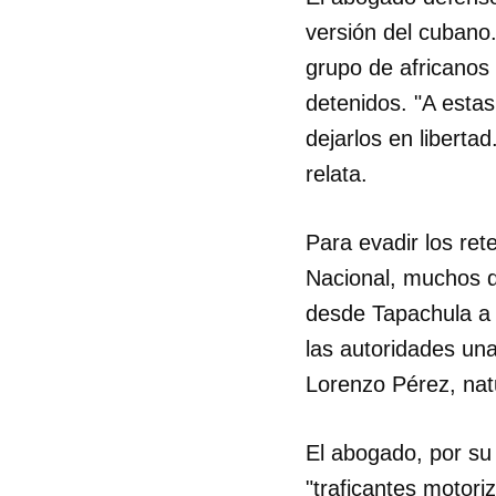
versión del cubano.
grupo de africanos
detenidos. "A esta
dejarlos en libertad
relata.
Para evadir los ret
Nacional, muchos d
desde Tapachula a 
las autoridades un
Lorenzo Pérez, natu
Guar
El abogado, por su 
Para
cuen
"traficantes motori