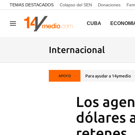
common.go-to-content
TEMAS DESTACADOS
Colapso del SEN
Donaciones
Femi
CUBA
ECONOMÍ
Navegación
Internacional
Para ayudar a 14ymedio
APOYO
Los agen
dólares 
retenes,