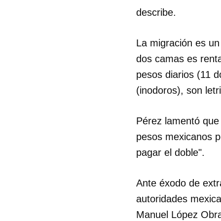
describe.
La migración es un
dos camas es renta
pesos diarios (11 d
(inodoros), son letr
Pérez lamentó que 
pesos mexicanos po
pagar el doble".
Ante éxodo de extra
autoridades mexica
Manuel López Obrad