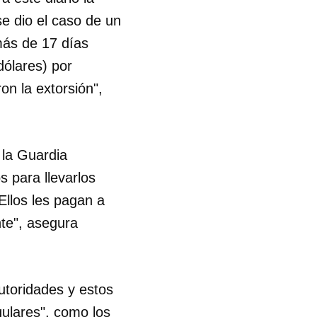
se dio el caso de un
más de 17 días
dólares) por
on la extorsión",
 la Guardia
 para llevarlos
Ellos les pagan a
te", asegura
autoridades y estos
 tu
gulares", como los