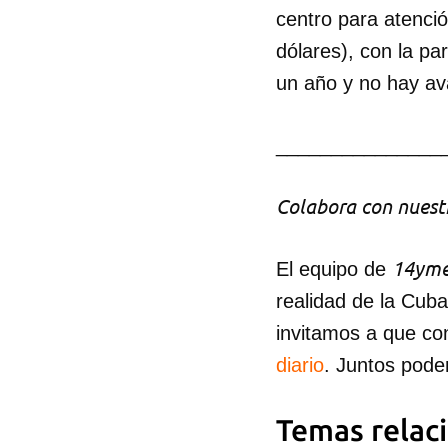
centro para atenci
dólares), con la pa
un año y no hay ava
_______________
Colabora con nuestr
14yme
El equipo de
realidad de la Cub
invitamos a que co
diario
. Juntos pode
Temas relac