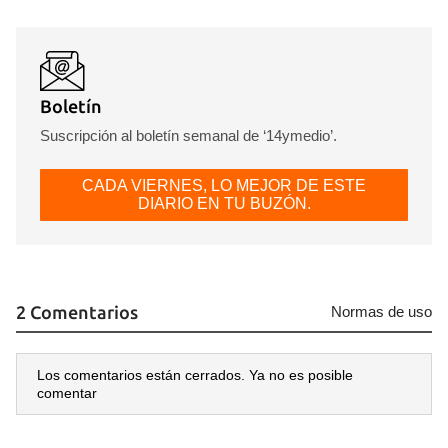
Boletín
Suscripción al boletín semanal de ‘14ymedio’.
CADA VIERNES, LO MEJOR DE ESTE
DIARIO EN TU BUZÓN.
2 Comentarios
Normas de uso
Guardar como favorito
Para poder guardar como favorito, primero has de
Los comentarios están cerrados. Ya no es posible
iniciar sesión con tu cuenta de 14ymedio.
comentar
INICIAR SESIÓN
CANCELAR