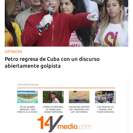
NICARAGUA
EE UU propone a la OEA convocar a los
cancilleres para "tomar medidas" contra las
decisiones de Ortega
OPINIÓN
Petro regresa de Cuba con un discurso
abiertamente golpista