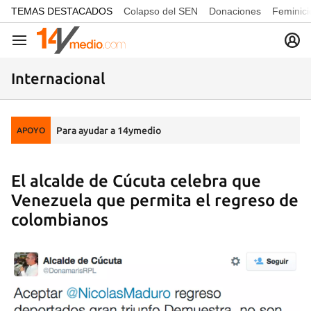
common.go-to-content
TEMAS DESTACADOS
Colapso del SEN
Donaciones
Feminici
Navegación
Internacional
Para ayudar a 14ymedio
APOYO
El alcalde de Cúcuta celebra que
Venezuela que permita el regreso de
colombianos