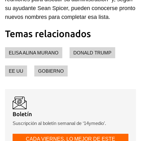
su ayudante Sean Spicer, pueden conocerse pronto
nuevos nombres para completar esa lista.
Temas relacionados
ELISA ALINA MURANO
DONALD TRUMP
EE UU
GOBIERNO
Guardar como favorito
Para poder guardar como favorito, primero has de
iniciar sesión con tu cuenta de 14ymedio.
INICIAR SESIÓN
CANCELAR
Boletín
Suscripción al boletín semanal de ‘14ymedio’.
CADA VIERNES, LO MEJOR DE ESTE