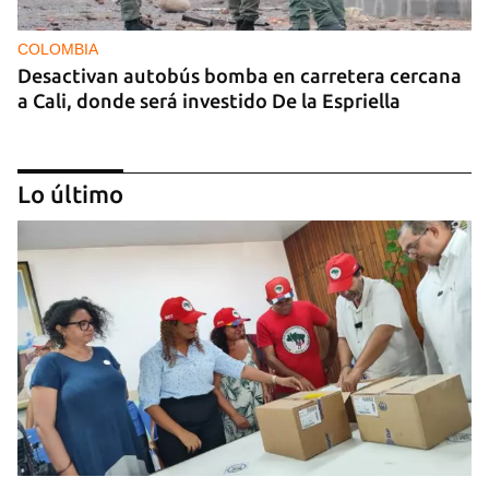
COLOMBIA
Desactivan autobús bomba en carretera cercana
a Cali, donde será investido De la Espriella
Lo último
MIAMI
La hija de un diplomático castrista expulsado de
EE UU en 2003 está bajo custodia del ICE