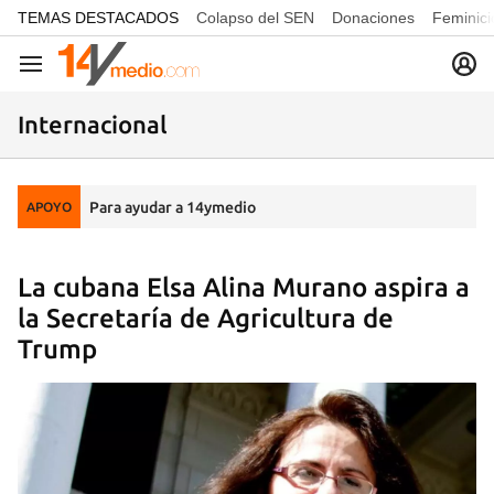
common.go-to-content
TEMAS DESTACADOS
Colapso del SEN
Donaciones
Feminici
Navegación
Internacional
Para ayudar a 14ymedio
APOYO
La cubana Elsa Alina Murano aspira a
la Secretaría de Agricultura de
Trump