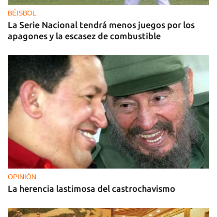
"antilatinoamericano" y de alentar el conflicto
comercial con EE UU
BÉISBOL
La Serie Nacional tendrá menos juegos por los
apagones y la escasez de combustible
OPINIÓN
La herencia lastimosa del castrochavismo