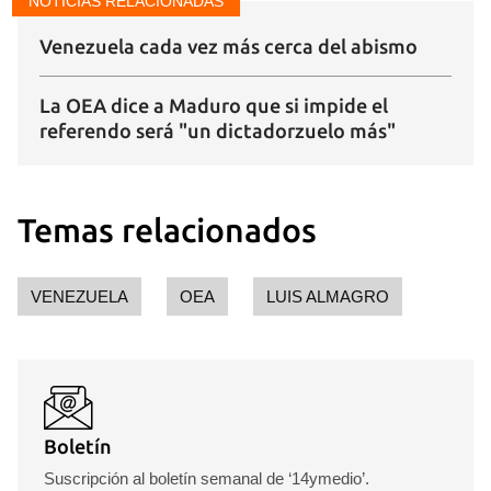
NOTICIAS RELACIONADAS
Venezuela cada vez más cerca del abismo
La OEA dice a Maduro que si impide el
referendo será "un dictadorzuelo más"
Temas relacionados
Guardar como favorito
VENEZUELA
OEA
LUIS ALMAGRO
Para poder guardar como favorito, primero has de
iniciar sesión con tu cuenta de 14ymedio.
INICIAR SESIÓN
CANCELAR
Boletín
Suscripción al boletín semanal de ‘14ymedio’.