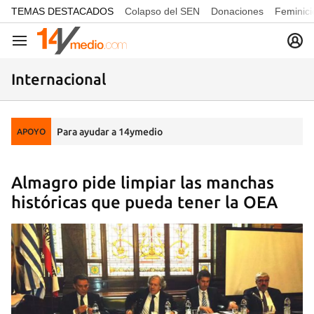
common.go-to-content
TEMAS DESTACADOS
Colapso del SEN
Donaciones
Feminici
Navegación
Internacional
Para ayudar a 14ymedio
APOYO
Almagro pide limpiar las manchas
históricas que pueda tener la OEA