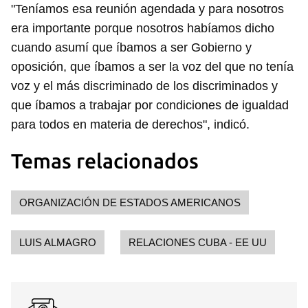
"Teníamos esa reunión agendada y para nosotros
era importante porque nosotros habíamos dicho
cuando asumí que íbamos a ser Gobierno y
Guardar como favorito
oposición, que íbamos a ser la voz del que no tenía
voz y el más discriminado de los discriminados y
Para poder guardar como favorito, primero has de
iniciar sesión con tu cuenta de 14ymedio.
que íbamos a trabajar por condiciones de igualdad
para todos en materia de derechos", indicó.
INICIAR SESIÓN
CANCELAR
Temas relacionados
ORGANIZACIÓN DE ESTADOS AMERICANOS
LUIS ALMAGRO
RELACIONES CUBA - EE UU