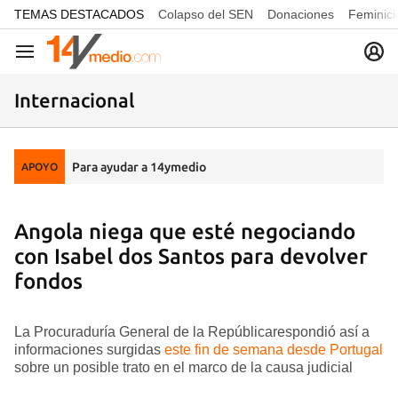
common.go-to-content
TEMAS DESTACADOS
Colapso del SEN
Donaciones
Feminici
Navegación
Internacional
Para ayudar a 14ymedio
APOYO
Angola niega que esté negociando
con Isabel dos Santos para devolver
fondos
La Procuraduría General de la Repúblicarespondió así a
informaciones surgidas
este fin de semana desde Portugal
sobre un posible trato en el marco de la causa judicial