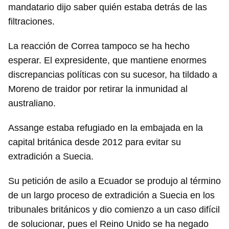
mandatario dijo saber quién estaba detrás de las
filtraciones.
Guardar como favorito
La reacción de Correa tampoco se ha hecho
esperar. El expresidente, que mantiene enormes
Para poder guardar como favorito, primero has de
iniciar sesión con tu cuenta de 14ymedio.
discrepancias políticas con su sucesor, ha tildado a
Moreno de traidor por retirar la inmunidad al
INICIAR SESIÓN
CANCELAR
australiano.
Assange estaba refugiado en la embajada en la
capital británica desde 2012 para evitar su
extradición a Suecia.
Su petición de asilo a Ecuador se produjo al término
de un largo proceso de extradición a Suecia en los
tribunales británicos y dio comienzo a un caso difícil
de solucionar, pues el Reino Unido se ha negado