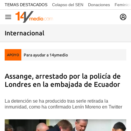
common.go-to-content
TEMAS DESTACADOS
Colapso del SEN
Donaciones
Feminici
Navegación
Internacional
Para ayudar a 14ymedio
APOYO
Assange, arrestado por la policía de
Londres en la embajada de Ecuador
La detención se ha producido tras serle retirada la
inmunidad, como ha confirmado Lenín Moreno en Twitter