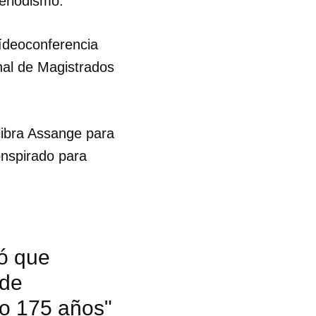
periodismo.
vídeoconferencia
unal de Magistrados
 libra Assange para
onspirado para
ó que
 de
go 175 años"