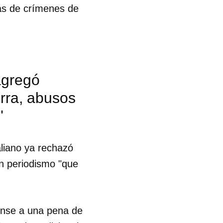
ias de crímenes de
 agregó
rra, abusos
"
aliano ya rechazó
un periodismo "que
ense a una pena de