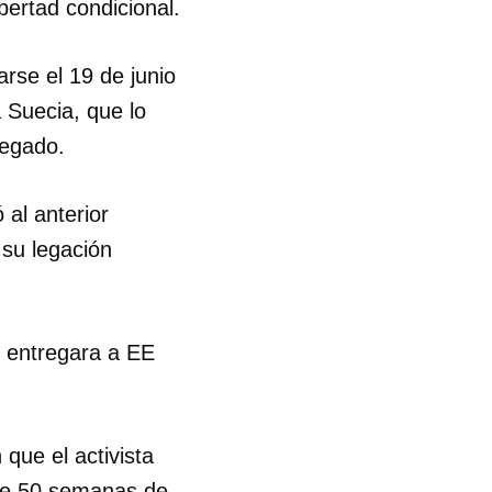
bertad condicional.
iarse el 19 de junio
 Suecia, que lo
negado.
 al anterior
 su legación
o entregara a EE
que el activista
 de 50 semanas de