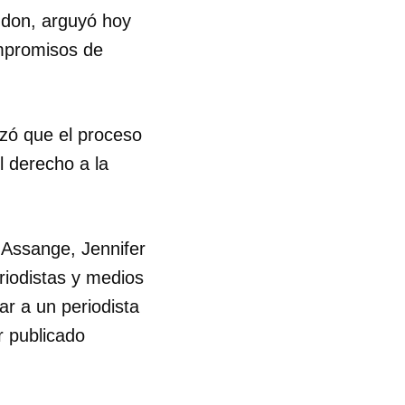
ndon, arguyó hoy
R
mpromisos de
izó que el proceso
l derecho a la
 Assange, Jennifer
riodistas y medios
r a un periodista
r publicado