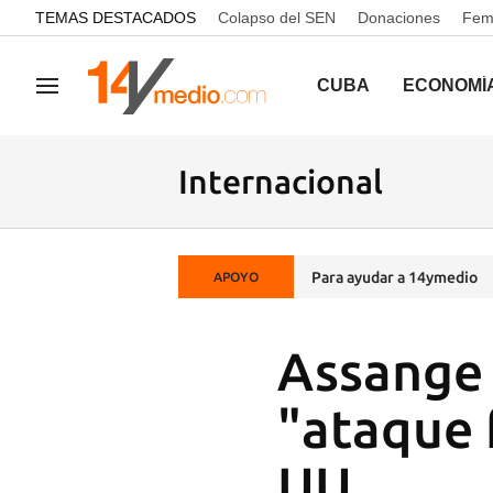
common.go-to-content
TEMAS DESTACADOS
Colapso del SEN
Donaciones
Femi
CUBA
ECONOMÍ
Navegación
Internacional
Para ayudar a 14ymedio
APOYO
Assange 
"ataque 
UU