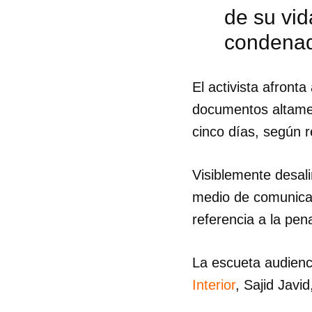
de su vid
condena
El activista afront
documentos altamen
cinco días, según 
Visiblemente desal
medio de comunicac
referencia a la pe
La escueta audien
Guar
Interior
, Sajid Javi
Para
cuen