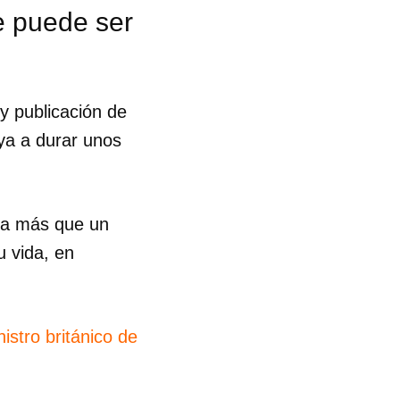
ue puede ser
 y publicación de
ya a durar unos
da más que un
 vida, en
istro británico de
 tu