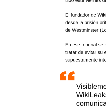
tildó este viernes 
El fundador de Wik
desde la prisión br
de Westminster (Lo
En ese tribunal se c
tratar de evitar s
supuestamente inte
Visiblem
WikiLeak
comunica