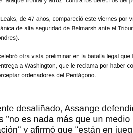
de "ataque frontal y atroz" contra los derechos del 
iLeaks, de 47 años, compareció este viernes por 
itánica de alta seguridad de Belmarsh ante el Trib
ndres).
elebró otra vista preliminar en la batalla legal que
u entrega a Washington, que le reclama por haber c
rceptar ordenadores del Pentágono.
ente desaliñado, Assange defendi
s "no es nada más que un medio
ción" y afirmó que "están en jue