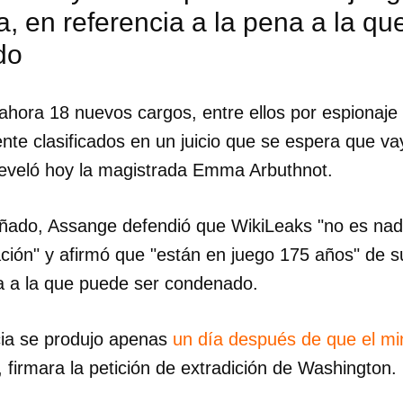
a, en referencia a la pena a la q
do
a ahora 18 nuevos cargos, entre ellos por espionaje
te clasificados en un juicio que se espera que va
reveló hoy la magistrada Emma Arbuthnot.
iñado, Assange defendió que WikiLeaks "no es na
ión" y afirmó que "están en juego 175 años" de su
na a la que puede ser condenado.
cia se produjo apenas
un día después de que el min
dar como favorito
d, firmara la petición de extradición de Washington.
 poder guardar como favorito, primero has de iniciar sesión con
ta de 14ymedio.