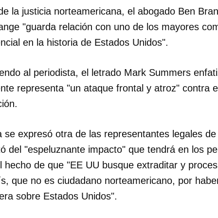
de la justicia norteamericana, el abogado Ben Bra
INICIAR SESIÓN
CANCELA
ange "guarda relación con uno de los mayores co
ncial en la historia de Estados Unidos".
endo al periodista, el letrado Mark Summers enfat
ente representa "un ataque frontal y atroz" contra e
ción.
 se expresó otra de las representantes legales de
tó del "espeluznante impacto" que tendrá en los pe
l hecho de que "EE UU busque extraditar y procesa
ís, que no es ciudadano norteamericano, por habe
era sobre Estados Unidos".