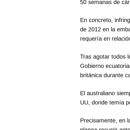
50 semanas de cárce
En concreto, infring
de 2012 en la emba
requería en relaci
Tras agotar todos lo
Gobierno ecuatorian
británica durante c
El australiano sie
UU, donde temía po
Precisamente, en la
planea recurrir an