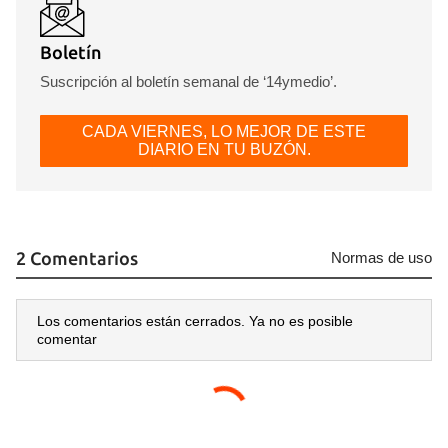
Boletín
Suscripción al boletín semanal de ‘14ymedio’.
Guardar como favorito
Para poder guardar como favorito, primero has de
CADA VIERNES, LO MEJOR DE ESTE
iniciar sesión con tu cuenta de 14ymedio.
DIARIO EN TU BUZÓN.
INICIAR SESIÓN
CANCELAR
2 Comentarios
Normas de uso
Los comentarios están cerrados. Ya no es posible
comentar