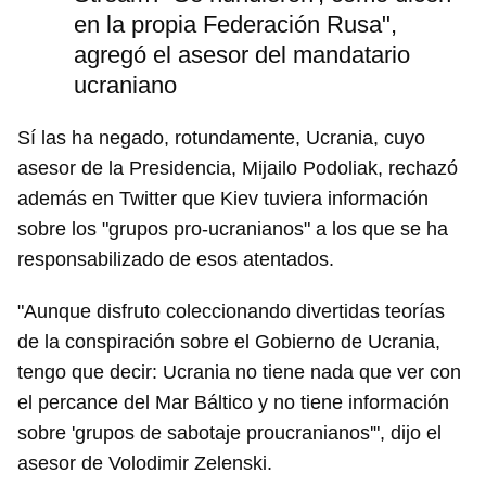
en la propia Federación Rusa",
agregó el asesor del mandatario
Guardar como favorito
ucraniano
Para poder guardar como favorito, primero has de
iniciar sesión con tu cuenta de 14ymedio.
Sí las ha negado, rotundamente, Ucrania, cuyo
asesor de la Presidencia, Mijailo Podoliak, rechazó
INICIAR SESIÓN
CANCELAR
además en Twitter que Kiev tuviera información
sobre los "grupos pro-ucranianos" a los que se ha
responsabilizado de esos atentados.
"Aunque disfruto coleccionando divertidas teorías
de la conspiración sobre el Gobierno de Ucrania,
tengo que decir: Ucrania no tiene nada que ver con
el percance del Mar Báltico y no tiene información
sobre 'grupos de sabotaje proucranianos'", dijo el
asesor de Volodimir Zelenski.