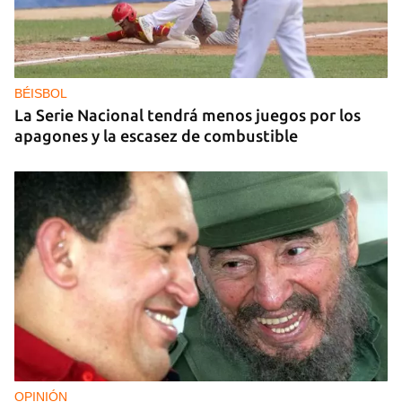
ARANCELES
Lula acusa a Marco Rubio de ser
"antilatinoamericano" y de alentar el conflicto
comercial con EE UU
BÉISBOL
La Serie Nacional tendrá menos juegos por los
apagones y la escasez de combustible
OPINIÓN