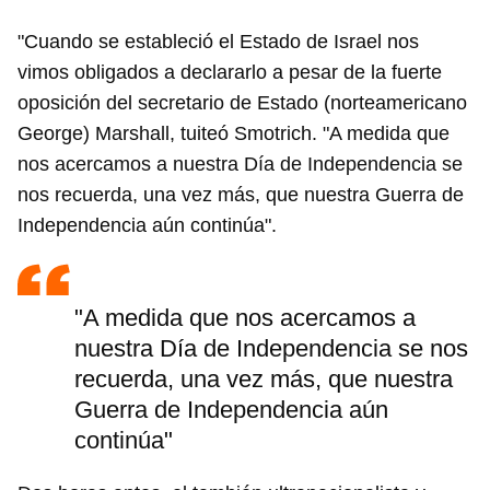
"Cuando se estableció el Estado de Israel nos
vimos obligados a declararlo a pesar de la fuerte
oposición del secretario de Estado (norteamericano
George) Marshall, tuiteó Smotrich. "A medida que
nos acercamos a nuestra Día de Independencia se
nos recuerda, una vez más, que nuestra Guerra de
Independencia aún continúa".
Guardar como favorito
"A medida que nos acercamos a
Para poder guardar como favorito, primero has de
nuestra Día de Independencia se nos
iniciar sesión con tu cuenta de 14ymedio.
recuerda, una vez más, que nuestra
Guerra de Independencia aún
INICIAR SESIÓN
CANCELAR
continúa"