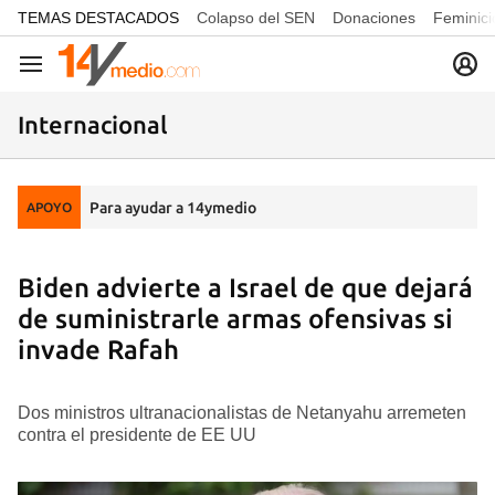
common.go-to-content
TEMAS DESTACADOS
Colapso del SEN
Donaciones
Feminici
Navegación
Internacional
Para ayudar a 14ymedio
APOYO
Biden advierte a Israel de que dejará
de suministrarle armas ofensivas si
invade Rafah
Dos ministros ultranacionalistas de Netanyahu arremeten
contra el presidente de EE UU