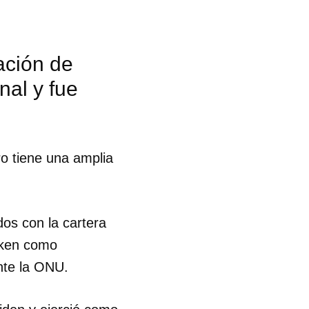
ación de
al y fue
ro tiene una amplia
dos con la cartera
inken como
nte la ONU.