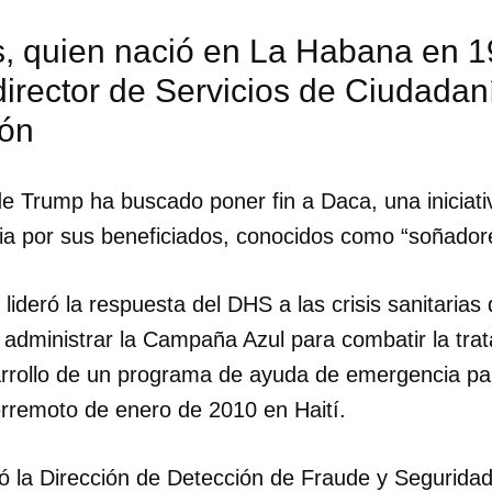
, quien nació en La Habana en 1
irector de Servicios de Ciudadan
ión
de Trump ha buscado poner fin a Daca, una iniciat
ia por sus beneficiados, conocidos como “soñador
deró la respuesta del DHS a las crisis sanitarias d
 administrar la Campaña Azul para combatir la tra
sarrollo de un programa de ayuda de emergencia pa
erremoto de enero de 2010 en Haití.
dar como favorito
 poder guardar como favorito, primero has de iniciar sesión con
eó la Dirección de Detección de Fraude y Segurida
ta de 14ymedio.