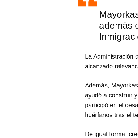
Mayorkas
además d
Inmigrac
La Administración 
alcanzado relevanc
Además, Mayorkas li
ayudó a construir y
participó en el de
huérfanos tras el t
Guar
Para
De igual forma, cr
cuen