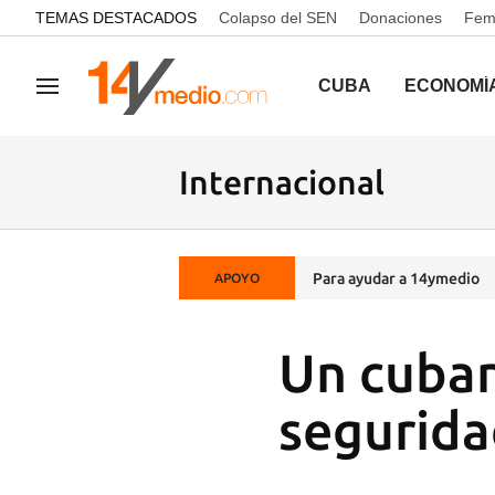
common.go-to-content
TEMAS DESTACADOS
Colapso del SEN
Donaciones
Femi
CUBA
ECONOMÍ
Navegación
Internacional
Para ayudar a 14ymedio
APOYO
Un cuba
segurida