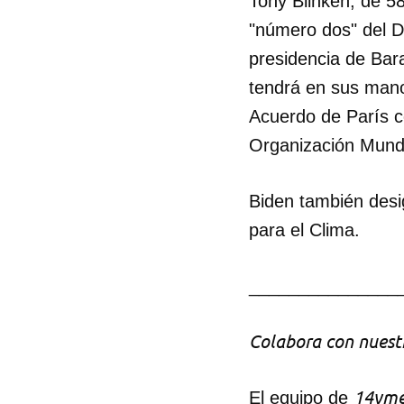
Tony Blinken, de 5
"número dos" del D
presidencia de Bar
tendrá en sus mano
Acuerdo de París co
Organización Mundi
Biden también desi
para el Clima.
_______________
Colabora con nuestr
14yme
El equipo de