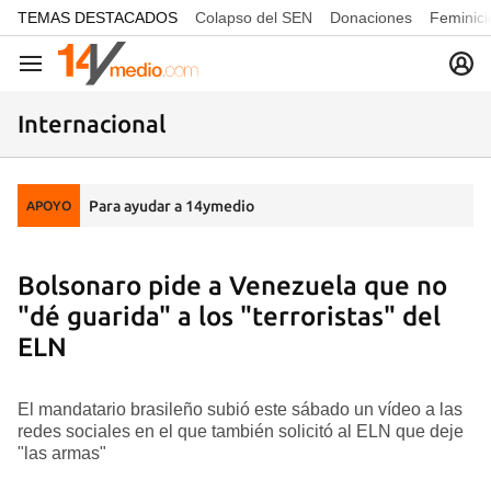
common.go-to-content
TEMAS DESTACADOS
Colapso del SEN
Donaciones
Feminici
Navegación
Internacional
Para ayudar a 14ymedio
APOYO
Bolsonaro pide a Venezuela que no
"dé guarida" a los "terroristas" del
ELN
El mandatario brasileño subió este sábado un vídeo a las
redes sociales en el que también solicitó al ELN que deje
"las armas"