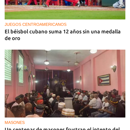
NICARAGUA
EE UU propone a la OEA convocar a los
cancilleres para "tomar medidas" contra las
decisiones de Ortega
JUEGOS CENTROAMERICANOS
El béisbol cubano suma 12 años sin una medalla
de oro
MASONES
Un centenar de masones frustran el intento del