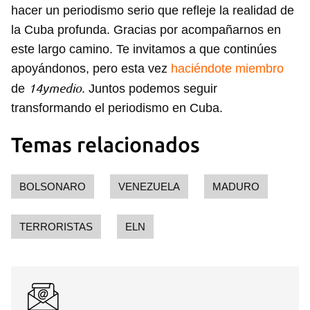
hacer un periodismo serio que refleje la realidad de
la Cuba profunda. Gracias por acompañarnos en
este largo camino. Te invitamos a que continúes
apoyándonos, pero esta vez
haciéndote miembro
14ymedio
de
. Juntos podemos seguir
transformando el periodismo en Cuba.
Temas relacionados
BOLSONARO
VENEZUELA
MADURO
Guardar como favorito
TERRORISTAS
ELN
Para poder guardar como favorito, primero has de
iniciar sesión con tu cuenta de 14ymedio.
INICIAR SESIÓN
CANCELAR