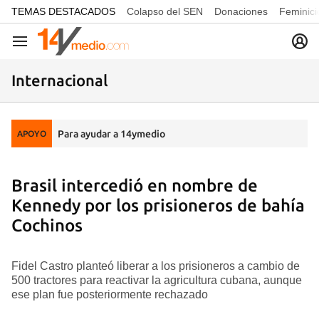
common.go-to-content
TEMAS DESTACADOS
Colapso del SEN
Donaciones
Feminici
Navegación
Internacional
Para ayudar a 14ymedio
APOYO
Brasil intercedió en nombre de
Kennedy por los prisioneros de bahía
Cochinos
Fidel Castro planteó liberar a los prisioneros a cambio de
500 tractores para reactivar la agricultura cubana, aunque
ese plan fue posteriormente rechazado