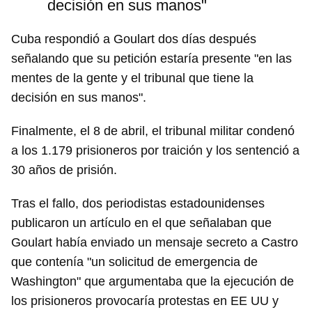
decisión en sus manos"
Cuba respondió a Goulart dos días después
señalando que su petición estaría presente "en las
mentes de la gente y el tribunal que tiene la
decisión en sus manos".
Finalmente, el 8 de abril, el tribunal militar condenó
a los 1.179 prisioneros por traición y los sentenció a
Guardar como favorito
30 años de prisión.
Para poder guardar como favorito, primero has de
Tras el fallo, dos periodistas estadounidenses
iniciar sesión con tu cuenta de 14ymedio.
publicaron un artículo en el que señalaban que
Goulart había enviado un mensaje secreto a Castro
INICIAR SESIÓN
CANCELAR
que contenía "un solicitud de emergencia de
Washington" que argumentaba que la ejecución de
los prisioneros provocaría protestas en EE UU y