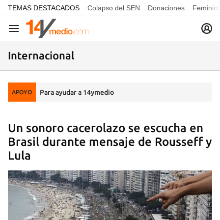
common.go-to-content
TEMAS DESTACADOS
Colapso del SEN
Donaciones
Feminici
Navegación
Internacional
Para ayudar a 14ymedio
APOYO
Un sonoro cacerolazo se escucha en
Brasil durante mensaje de Rousseff y
Lula