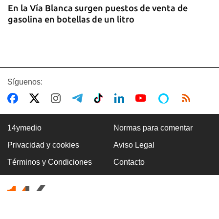
En la Vía Blanca surgen puestos de venta de
gasolina en botellas de un litro
Síguenos:
14ymedio
Normas para comentar
Privacidad y cookies
Aviso Legal
Premio Literario Lourdes Gil 2026 en Poesía
Términos y Condiciones
Contacto