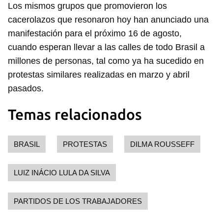
Los mismos grupos que promovieron los
cacerolazos que resonaron hoy han anunciado una
manifestación para el próximo 16 de agosto,
cuando esperan llevar a las calles de todo Brasil a
millones de personas, tal como ya ha sucedido en
Guardar como favorito
protestas similares realizadas en marzo y abril
Para poder guardar como favorito, primero has de
pasados.
iniciar sesión con tu cuenta de 14ymedio.
Temas relacionados
INICIAR SESIÓN
CANCELAR
BRASIL
PROTESTAS
DILMA ROUSSEFF
LUIZ INÁCIO LULA DA SILVA
PARTIDOS DE LOS TRABAJADORES