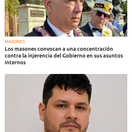
MIAMI
La hija de un diplomático castrista expulsado de
EE UU en 2003 está bajo custodia del ICE
MASONES
Los masones convocan a una concentración
contra la injerencia del Gobierno en sus asuntos
internos