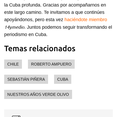
la Cuba profunda. Gracias por acompañarnos en
este largo camino. Te invitamos a que continúes
apoyándonos, pero esta vez
haciéndote miembro
14ymedio
. Juntos podemos seguir transformando el
Guardar como favorito
periodismo en Cuba.
Para poder guardar como favorito, primero has de
iniciar sesión con tu cuenta de 14ymedio.
Temas relacionados
INICIAR SESIÓN
CANCELAR
CHILE
ROBERTO AMPUERO
SEBASTIÁN PIÑERA
CUBA
NUESTROS AÑOS VERDE OLIVO