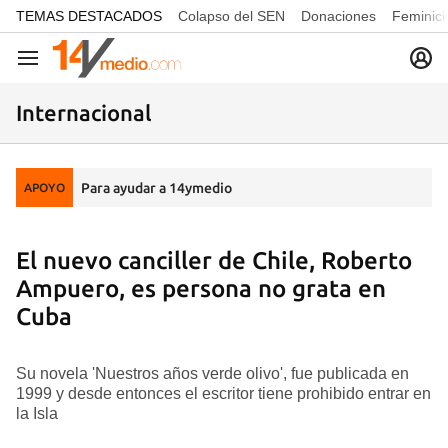
common.go-to-content
TEMAS DESTACADOS
Colapso del SEN
Donaciones
Feminici
Navegación
Internacional
Para ayudar a 14ymedio
APOYO
El nuevo canciller de Chile, Roberto
Ampuero, es persona no grata en
Cuba
Su novela 'Nuestros años verde olivo', fue publicada en
1999 y desde entonces el escritor tiene prohibido entrar en
la Isla