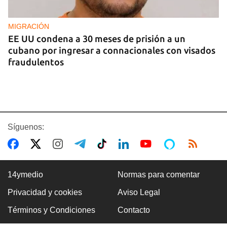
MIGRACIÓN
EE UU condena a 30 meses de prisión a un
cubano por ingresar a connacionales con visados
fraudulentos
Síguenos:
14ymedio
Normas para comentar
Privacidad y cookies
Aviso Legal
FOTO DEL DÍA
Términos y Condiciones
Contacto
Lluvia para beber, agua contaminada para el día a