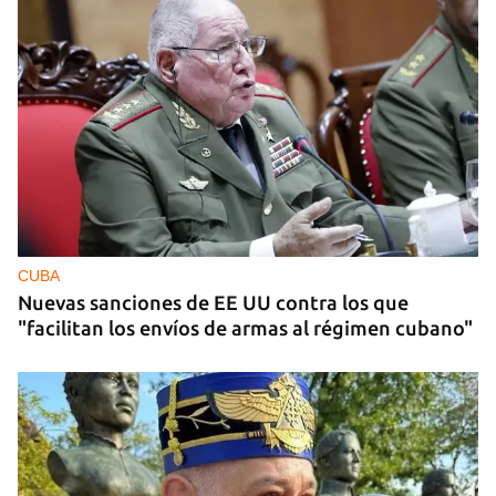
MIAMI
La hija de un diplomático castrista expulsado de
EE UU en 2003 está bajo custodia del ICE
CUBA
Nuevas sanciones de EE UU contra los que
"facilitan los envíos de armas al régimen cubano"