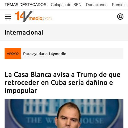
common.go-to-content
TEMAS DESTACADOS
Colapso del SEN
Donaciones
Feminici
Navegación
Internacional
Para ayudar a 14ymedio
APOYO
La Casa Blanca avisa a Trump de que
retroceder en Cuba sería dañino e
impopular