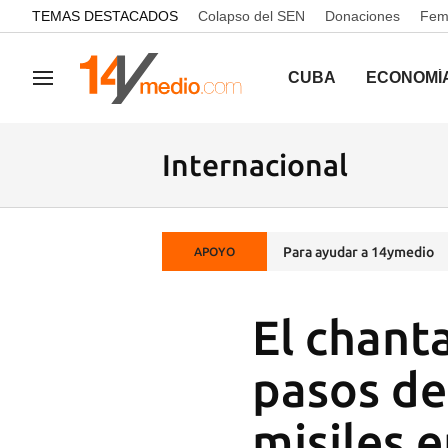
common.go-to-content
TEMAS DESTACADOS
Colapso del SEN
Donaciones
Femi
CUBA
ECONOMÍ
Navegación
Internacional
Para ayudar a 14ymedio
APOYO
El chanta
pasos de 
misiles 