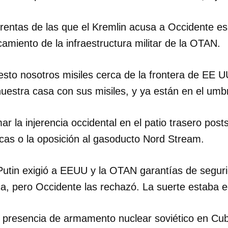
INICIAR SESIÓN
CANCELA
afrentas de las que el Kremlin acusa a Occidente e
rcamiento de la infraestructura militar de la OTAN.
to nosotros misiles cerca de la frontera de EE 
uestra casa con sus misiles, y ya están en el umbr
r la injerencia occidental en el patio trasero posts
as o la oposición al gasoducto Nord Stream.
 Putin exigió a EEUU y la OTAN garantías de segur
ica, pero Occidente las rechazó. La suerte estaba 
a presencia de armamento nuclear soviético en Cub