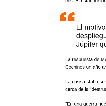
misiles estadounid
El motivo
despliegu
Júpiter q
La respuesta de Mo
Cochinos un año an
La crisis estaba se
cerca de la "destr
Guar
Para
cuen
"En una guerra nucl