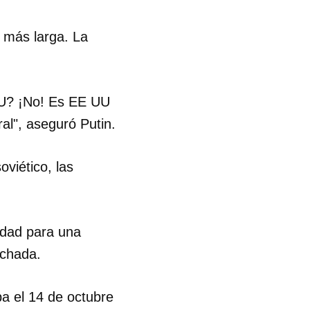
R
s más larga. La
UU? ¡No! Es EE UU
al", aseguró Putin.
oviético, las
idad para una
echada.
a el 14 de octubre