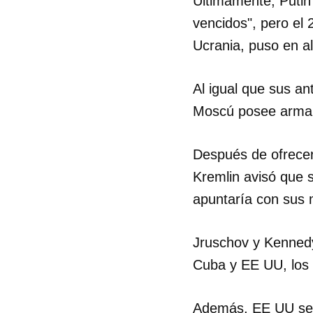
Últimamente, Putin
vencidos", pero el 
Ucrania, puso en al
Al igual que sus an
Moscú posee armame
Después de ofrecer
Kremlin avisó que 
apuntaría con sus m
Jruschov y Kennedy
Cuba y EE UU, los 
Además, EE UU se c