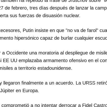
 también ha repetido la frase de Jruschov sobre "
27 de febrero, tres días después de lanzar la camp
erta sus fuerzas de disuasión nuclear.
tecesores, Putin insiste en que "no va de farol" c
nto hipersónico capaz de burlar cualquier escudo
 a Occidente una moratoria al despliegue de misil
si EE UU emplazaba armamento ofensivo en el con
isiles a territorio estadounidense.
 llegaron finalmente a un acuerdo. La URSS retiró
Júpiter en Europa.
omprometió a no intentar derrocar a Fidel Castro