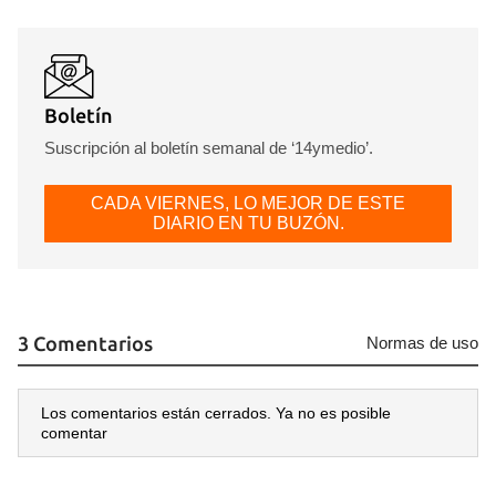
Boletín
Suscripción al boletín semanal de ‘14ymedio’.
CADA VIERNES, LO MEJOR DE ESTE
DIARIO EN TU BUZÓN.
3 Comentarios
Normas de uso
Guardar como favorito
Los comentarios están cerrados. Ya no es posible
Para poder guardar como favorito, primero has de
comentar
iniciar sesión con tu cuenta de 14ymedio.
INICIAR SESIÓN
CANCELAR