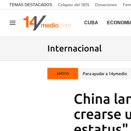
common.go-to-content
TEMAS DESTACADOS
Colapso del SEN
Donaciones
Femi
CUBA
ECONOMÍ
Navegación
Internacional
Para ayudar a 14ymedio
APOYO
China la
crearse 
estatus"