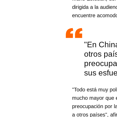
dirigida a la audie
encuentre acomodo 
"En China
otros paí
preocupac
sus esfue
"Todo está muy poli
mucho mayor que en
preocupación por l
a otros países", af