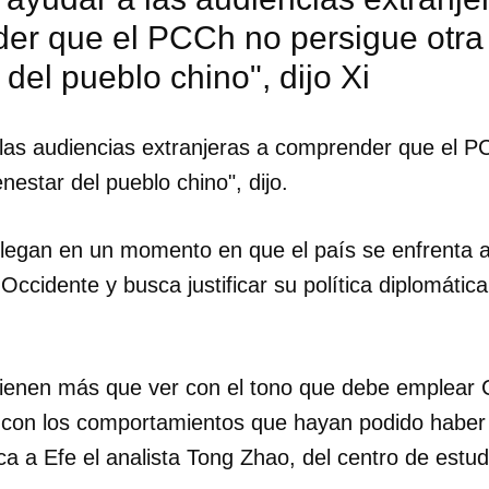
er que el PCCh no persigue otra
 del pueblo chino", dijo Xi
las audiencias extranjeras a comprender que el P
nestar del pueblo chino", dijo.
llegan en un momento en que el país se enfrenta 
Occidente y busca justificar su política diplomática
 tienen más que ver con el tono que debe emplear 
dar como favorito
e con los comportamientos que hayan podido habe
ca a Efe el analista Tong Zhao, del centro de estu
 poder guardar como favorito, primero has de iniciar sesión con
ta de 14ymedio.