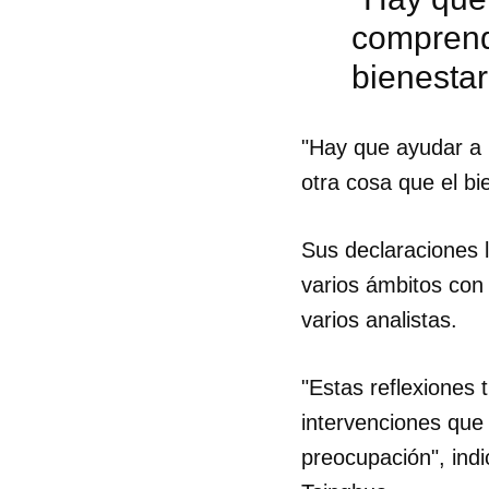
comprend
bienestar
"Hay que ayudar a 
otra cosa que el bie
Sus declaraciones 
varios ámbitos con 
varios analistas.
"Estas reflexiones
Guar
intervenciones qu
preocupación", indi
Para
cuen