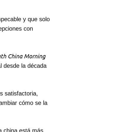
R
pecable y que solo
cepciones con
th China Morning
al desde la década
 satisfactoria,
cambiar cómo se la
va china está más