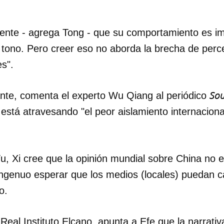
INICIAR SESIÓN
CANCELA
ente - agrega Tong - que su comportamiento es im
l tono. Pero creer eso no aborda la brecha de per
s".
Sou
ante, comenta el experto Wu Qiang al periódico
 está atravesando "el peor aislamiento internacion
, Xi cree que la opinión mundial sobre China no es
ngenuo esperar que los medios (locales) puedan 
o.
Real Instituto Elcano, apunta a Efe que la narrati