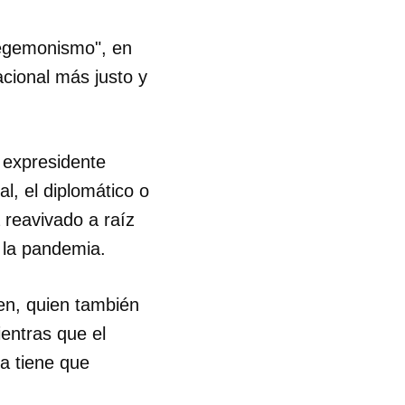
 hegemonismo", en
acional más justo y
l expresidente
l, el diplomático o
 reavivado a raíz
e la pandemia.
en, quien también
entras que el
a tiene que