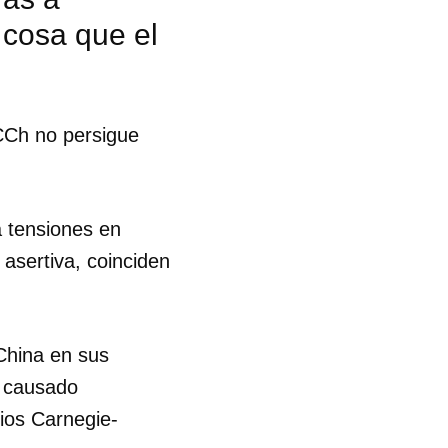
 cosa que el
CCh no persigue
a tensiones en
 asertiva, coinciden
China en sus
r causado
dios Carnegie-
 tu