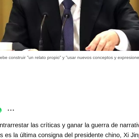
 debe construir "un relato propio" y "usar nuevos conceptos y expresion
trarrestar las críticas y ganar la guerra de narrat
s es la última consigna del presidente chino, Xi Ji