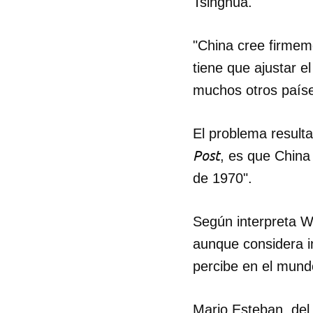
Tsinghua.
"China cree firmem
tiene que ajustar e
muchos otros paíse
El problema result
Post
, es que China
de 1970".
Según interpreta Wu
aunque considera i
percibe en el mund
Mario Esteban, del 