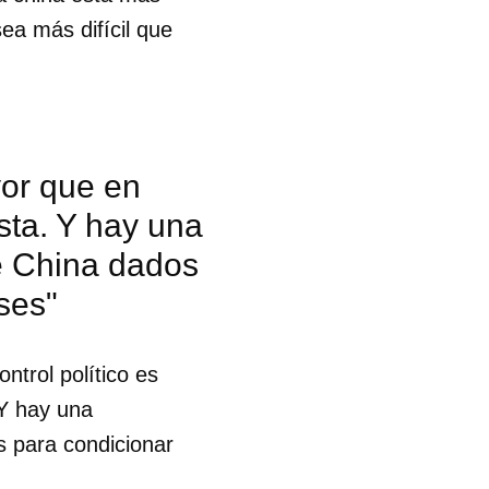
sea más difícil que
yor que en
sta. Y hay una
de China dados
ses"
ntrol político es
 Y hay una
s para condicionar