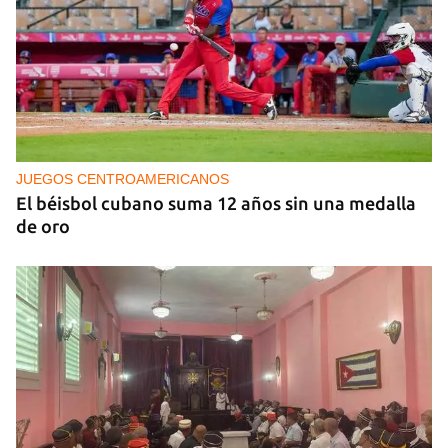
NICARAGUA
EE UU propone a la OEA convocar a los
cancilleres para "tomar medidas" contra las
decisiones de Ortega
JUEGOS CENTROAMERICANOS
El béisbol cubano suma 12 años sin una medalla
de oro