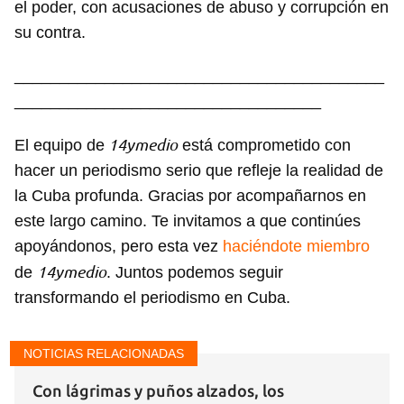
el poder, con acusaciones de abuso y corrupción en
su contra.
_________________________________________
__________________________________
14ymedio
El equipo de
está comprometido con
hacer un periodismo serio que refleje la realidad de
la Cuba profunda. Gracias por acompañarnos en
este largo camino. Te invitamos a que continúes
apoyándonos, pero esta vez
haciéndote miembro
14ymedio
de
. Juntos podemos seguir
transformando el periodismo en Cuba.
Guardar como favorito
Para poder guardar como favorito, primero has de
NOTICIAS RELACIONADAS
iniciar sesión con tu cuenta de 14ymedio.
Con lágrimas y puños alzados, los
INICIAR SESIÓN
CANCELAR