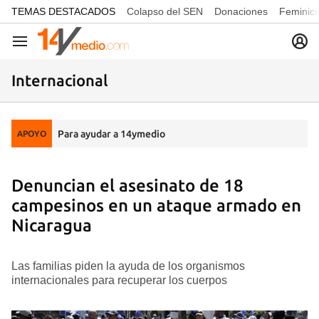
common.go-to-content
TEMAS DESTACADOS
Colapso del SEN
Donaciones
Feminici
Navegación
Internacional
Para ayudar a 14ymedio
APOYO
Denuncian el asesinato de 18
campesinos en un ataque armado en
Nicaragua
Las familias piden la ayuda de los organismos
internacionales para recuperar los cuerpos