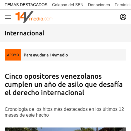
common.go-to-content
TEMAS DESTACADOS
Colapso del SEN
Donaciones
Feminici
Navegación
Internacional
Para ayudar a 14ymedio
APOYO
Cinco opositores venezolanos
cumplen un año de asilo que desafía
el derecho internacional
Cronología de los hitos más destacados en los últimos 12
meses de este hecho