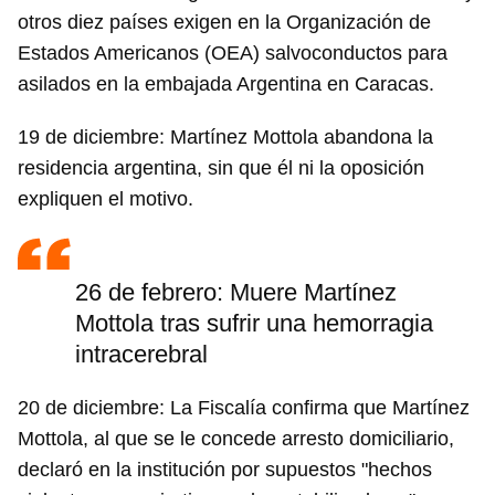
otros diez países exigen en la Organización de
Estados Americanos (OEA) salvoconductos para
asilados en la embajada Argentina en Caracas.
19 de diciembre: Martínez Mottola abandona la
residencia argentina, sin que él ni la oposición
expliquen el motivo.
26 de febrero: Muere Martínez
Mottola tras sufrir una hemorragia
Guardar como favorito
intracerebral
Para poder guardar como favorito, primero has de
iniciar sesión con tu cuenta de 14ymedio.
20 de diciembre: La Fiscalía confirma que Martínez
INICIAR SESIÓN
CANCELAR
Mottola, al que se le concede arresto domiciliario,
declaró en la institución por supuestos "hechos