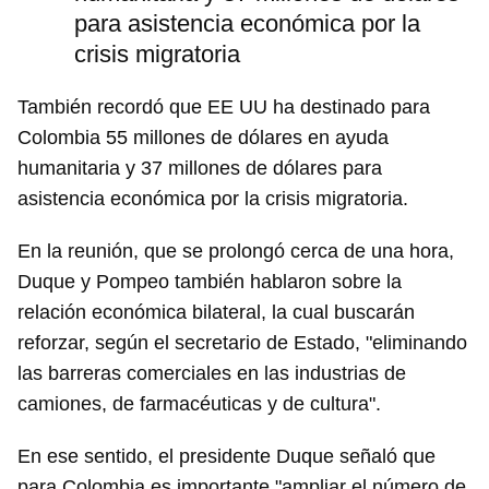
para asistencia económica por la
Guardar como favorito
crisis migratoria
Para poder guardar como favorito, primero has de
iniciar sesión con tu cuenta de 14ymedio.
También recordó que EE UU ha destinado para
Colombia 55 millones de dólares en ayuda
INICIAR SESIÓN
CANCELAR
humanitaria y 37 millones de dólares para
asistencia económica por la crisis migratoria.
En la reunión, que se prolongó cerca de una hora,
Duque y Pompeo también hablaron sobre la
relación económica bilateral, la cual buscarán
reforzar, según el secretario de Estado, "eliminando
las barreras comerciales en las industrias de
camiones, de farmacéuticas y de cultura".
En ese sentido, el presidente Duque señaló que
para Colombia es importante "ampliar el número de