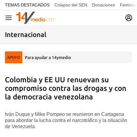
common.go-to-content
TEMAS DESTACADOS
Colapso del SEN
Donaciones
Feminici
Navegación
Internacional
Para ayudar a 14ymedio
APOYO
Colombia y EE UU renuevan su
compromiso contra las drogas y con
la democracia venezolana
Iván Duque y Mike Pompeo se reunieron en Cartagena
para abordar la lucha contra el narcotráfico y la situación
de Venezuela