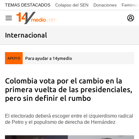
common.go-to-content
TEMAS DESTACADOS
Colapso del SEN
Donaciones
Feminici
Navegación
Internacional
Para ayudar a 14ymedio
APOYO
Colombia vota por el cambio en la
primera vuelta de las presidenciales,
pero sin definir el rumbo
El electorado deberá escoger entre el izquierdismo radical
de Petro y el populismo de derecha de Hernández