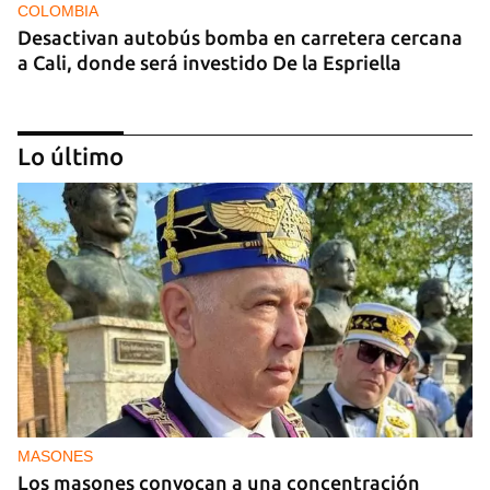
COLOMBIA
Desactivan autobús bomba en carretera cercana
a Cali, donde será investido De la Espriella
Lo último
MIAMI
La hija de un diplomático castrista expulsado de
EE UU en 2003 está bajo custodia del ICE
MASONES
Los masones convocan a una concentración