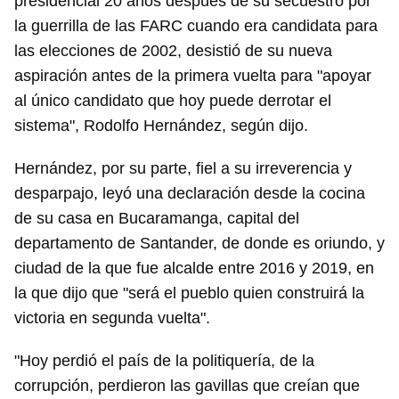
presidencial 20 años después de su secuestro por
la guerrilla de las FARC cuando era candidata para
Guardar como favorito
las elecciones de 2002, desistió de su nueva
Para poder guardar como favorito, primero has de
aspiración antes de la primera vuelta para "apoyar
iniciar sesión con tu cuenta de 14ymedio.
al único candidato que hoy puede derrotar el
INICIAR SESIÓN
CANCELAR
sistema", Rodolfo Hernández, según dijo.
Hernández, por su parte, fiel a su irreverencia y
desparpajo, leyó una declaración desde la cocina
de su casa en Bucaramanga, capital del
departamento de Santander, de donde es oriundo, y
ciudad de la que fue alcalde entre 2016 y 2019, en
la que dijo que "será el pueblo quien construirá la
victoria en segunda vuelta".
"Hoy perdió el país de la politiquería, de la
corrupción, perdieron las gavillas que creían que