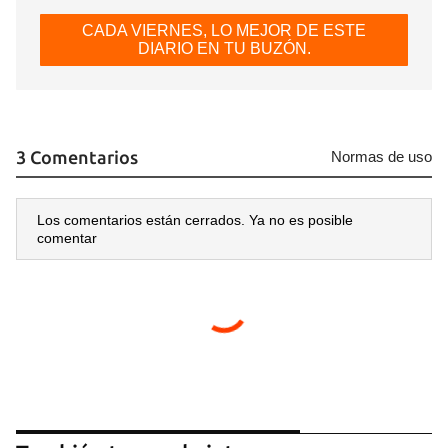
CADA VIERNES, LO MEJOR DE ESTE
DIARIO EN TU BUZÓN.
3 Comentarios
Normas de uso
Los comentarios están cerrados. Ya no es posible
comentar
Guardar como favorito
Para poder guardar como favorito, primero has de
iniciar sesión con tu cuenta de 14ymedio.
INICIAR SESIÓN
CANCELAR