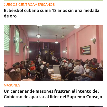
decisiones de Ortega
JUEGOS CENTROAMERICANOS
El béisbol cubano suma 12 años sin una medalla
de oro
MASONES
Un centenar de masones frustran el intento del
Gobierno de apartar al líder del Supremo Consejo