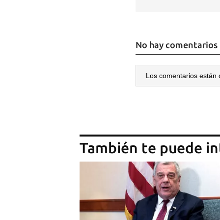
No hay comentarios
Los comentarios están 
Guar
Para
También te puede in
cuen