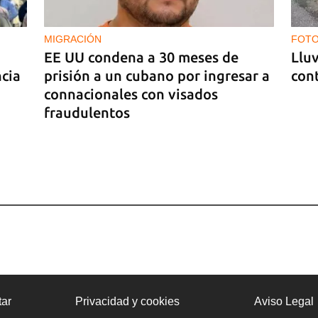
ista
stá
MIGRACIÓN
FOTO
EE UU condena a 30 meses de
Lluv
ncia
prisión a un cubano por ingresar a
cont
connacionales con visados
fraudulentos
ado
ar
Privacidad y cookies
Aviso Legal