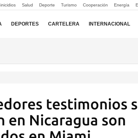
nicidios
Salud
Deporte
Turismo
Cooperación
Energía
A
DEPORTES
CARTELERA
INTERNACIONAL
ores testimonios s
n en Nicaragua son
ados en Miami