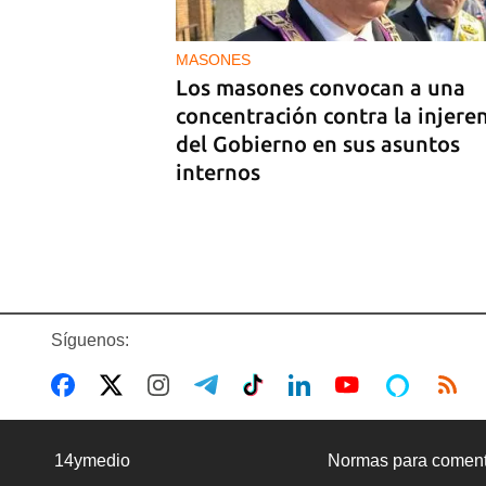
La hija de un diplomático castr
expulsado de EE UU en 2003 e
bajo custodia del ICE
MASONES
Los masones convocan a una
concentración contra la injere
del Gobierno en sus asuntos
internos
Síguenos:
COMERCIO
La Cuevita, el verdadero merc
14ymedio
Normas para coment