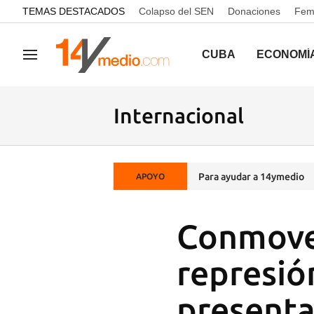
common.go-to-content
TEMAS DESTACADOS
Colapso del SEN
Donaciones
Femi
CUBA
ECONOMÍ
Navegación
Internacional
Para ayudar a 14ymedio
APOYO
Conmoved
represió
present