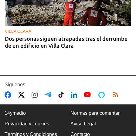
VILLA CLARA
Dos personas siguen atrapadas tras el derrumbe
de un edificio en Villa Clara
Síguenos:
14ymedio
Normas para comentar
Privacidad y cookies
Aviso Legal
FOTO DEL DÍA
Términos y Condiciones
Contacto