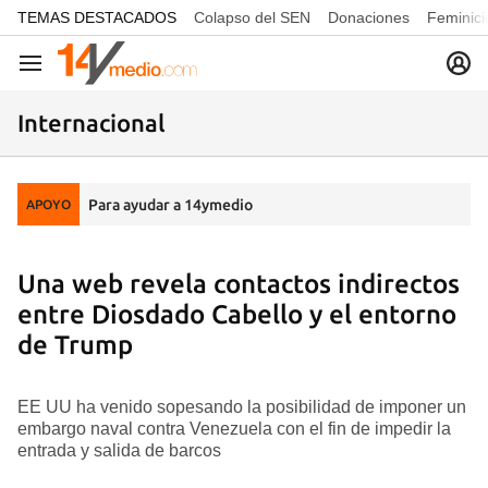
common.go-to-content
TEMAS DESTACADOS
Colapso del SEN
Donaciones
Feminici
Navegación
Internacional
Para ayudar a 14ymedio
APOYO
Una web revela contactos indirectos
entre Diosdado Cabello y el entorno
de Trump
EE UU ha venido sopesando la posibilidad de imponer un
embargo naval contra Venezuela con el fin de impedir la
entrada y salida de barcos