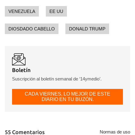
Para poder guardar como favorito, primero has de
iniciar sesión con tu cuenta de 14ymedio.
VENEZUELA
EE UU
INICIAR SESIÓN
CANCELAR
DIOSDADO CABELLO
DONALD TRUMP
Boletín
Suscripción al boletín semanal de ‘14ymedio’.
CADA VIERNES, LO MEJOR DE ESTE
DIARIO EN TU BUZÓN.
55 Comentarios
Normas de uso