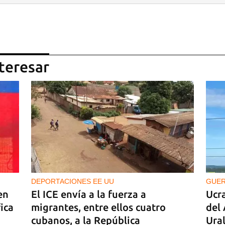
teresar
DEPORTACIONES EE UU
GUE
en
El ICE envía a la fuerza a
Ucra
fica
migrantes, entre ellos cuatro
del 
cubanos, a la República
Ura