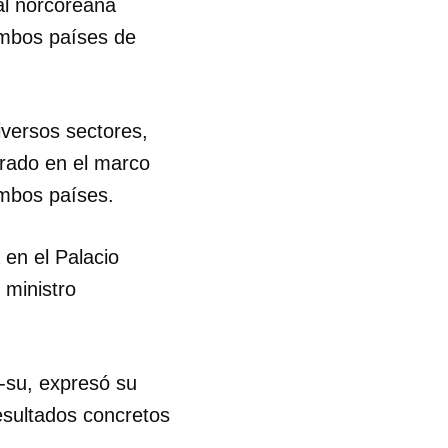
al norcoreana
ambos países de
iversos sectores,
ebrado en el marco
ambos países.
en el Palacio
 ministro
g-su, expresó su
resultados concretos