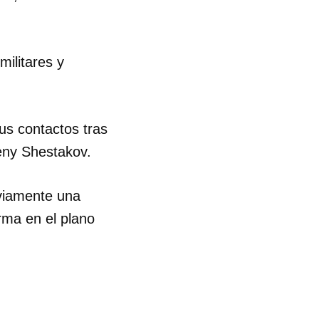
R
militares y
sus contactos tras
geny Shestakov.
eviamente una
orma en el plano