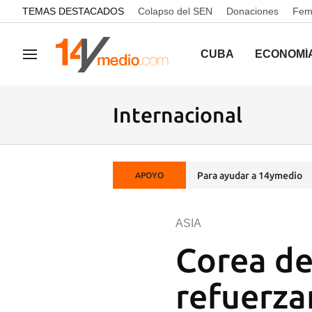
common.go-to-content
TEMAS DESTACADOS
Colapso del SEN
Donaciones
Femi
CUBA
ECONOMÍ
Navegación
Internacional
Para ayudar a 14ymedio
APOYO
ASIA
Corea de
refuerza