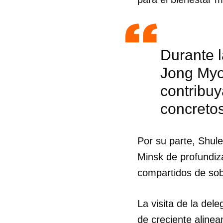
Durante l
Jong Myon
contribuy
concreto
Por su parte, Shule
Minsk de profundiz
compartidos de sob
Guar
Para
cuen
La visita de la del
de creciente aline