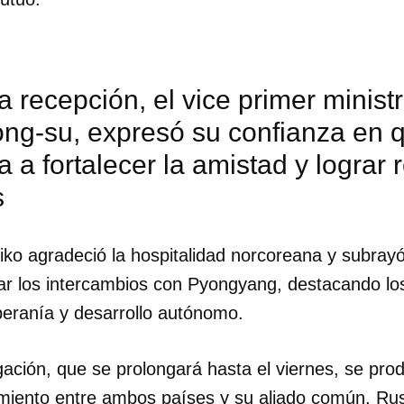
a recepción, el vice primer minist
g-su, expresó su confianza en qu
a a fortalecer la amistad y lograr 
s
iko agradeció la hospitalidad norcoreana y subrayó
ar los intercambios con Pyongyang, destacando lo
eranía y desarrollo autónomo.
dar como favorito
 poder guardar como favorito, primero has de iniciar sesión con
ta de 14ymedio.
egación, que se prolongará hasta el viernes, se pr
amiento entre ambos países y su aliado común, Rus