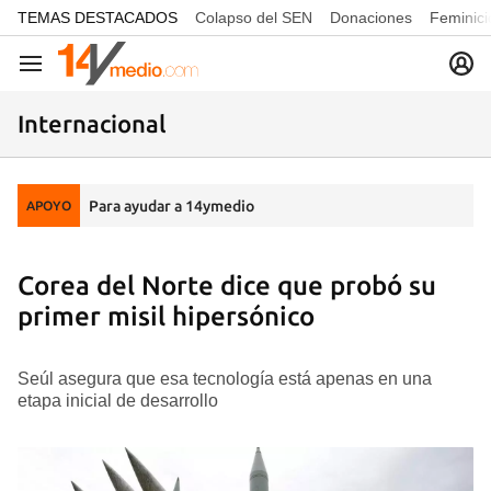
common.go-to-content
TEMAS DESTACADOS
Colapso del SEN
Donaciones
Feminici
Navegación
Internacional
Para ayudar a 14ymedio
APOYO
Corea del Norte dice que probó su
primer misil hipersónico
Seúl asegura que esa tecnología está apenas en una
etapa inicial de desarrollo