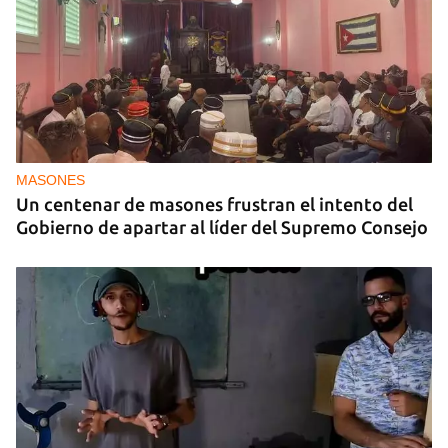
NICARAGUA
EE UU propone a la OEA convocar a los
cancilleres para "tomar medidas" contra las
decisiones de Ortega
MASONES
Un centenar de masones frustran el intento del
Gobierno de apartar al líder del Supremo Consejo