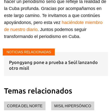
hacer un periodismo serio que refleje la realidad de
la Cuba profunda. Gracias por acompañarnos en
este largo camino. Te invitamos a que continúes
apoyándonos, pero esta vez
haciéndote miembro
de nuestro diario
. Juntos podemos seguir
transformando el periodismo en Cuba.
NOTICIAS RELACIONADAS
Pyongyang pone a prueba a Seúl lanzando
otro misil
Guardar como favorito
Temas relacionados
Para poder guardar como favorito, primero has de
iniciar sesión con tu cuenta de 14ymedio.
COREA DEL NORTE
MISIL HIPERSÓNICO