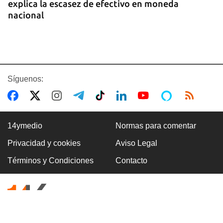
explica la escasez de efectivo en moneda
nacional
Síguenos:
14ymedio
Normas para comentar
Privacidad y cookies
Aviso Legal
CUBA-EE UU
Términos y Condiciones
Contacto
Marco Rubio advierte de que La Habana "no
tendrá escapatoria" y que EE UU será implacable