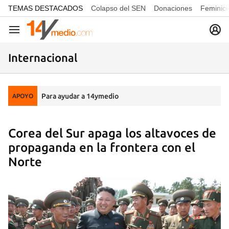
common.go-to-content
TEMAS DESTACADOS
Colapso del SEN
Donaciones
Feminici
Navegación
Internacional
Para ayudar a 14ymedio
APOYO
Corea del Sur apaga los altavoces de
propaganda en la frontera con el
Norte