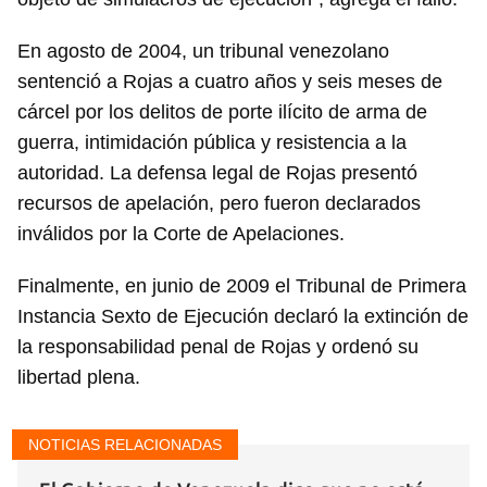
En agosto de 2004, un tribunal venezolano
sentenció a Rojas a cuatro años y seis meses de
cárcel por los delitos de porte ilícito de arma de
guerra, intimidación pública y resistencia a la
autoridad. La defensa legal de Rojas presentó
recursos de apelación, pero fueron declarados
inválidos por la Corte de Apelaciones.
Finalmente, en junio de 2009 el Tribunal de Primera
Guardar como favorito
Instancia Sexto de Ejecución declaró la extinción de
Para poder guardar como favorito, primero has de
la responsabilidad penal de Rojas y ordenó su
iniciar sesión con tu cuenta de 14ymedio.
libertad plena.
INICIAR SESIÓN
CANCELAR
NOTICIAS RELACIONADAS