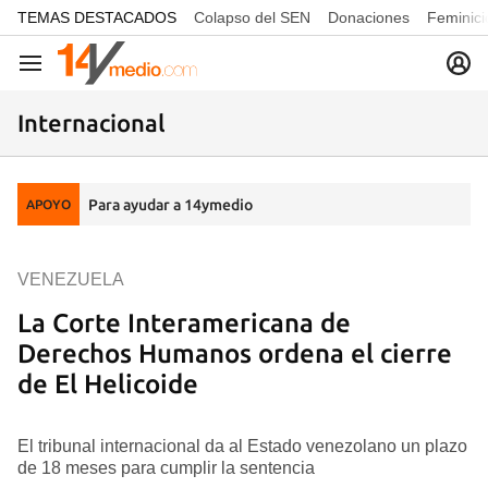
common.go-to-content
TEMAS DESTACADOS
Colapso del SEN
Donaciones
Feminici
Navegación
Internacional
Para ayudar a 14ymedio
APOYO
VENEZUELA
La Corte Interamericana de
Derechos Humanos ordena el cierre
de El Helicoide
El tribunal internacional da al Estado venezolano un plazo
de 18 meses para cumplir la sentencia