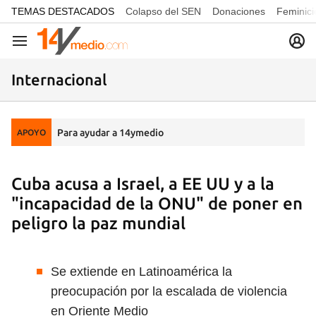
common.go-to-content
TEMAS DESTACADOS
Colapso del SEN
Donaciones
Feminici
Navegación
Internacional
Para ayudar a 14ymedio
APOYO
Cuba acusa a Israel, a EE UU y a la
"incapacidad de la ONU" de poner en
peligro la paz mundial
Se extiende en Latinoamérica la
preocupación por la escalada de violencia
en Oriente Medio