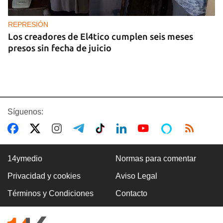
REPRESIÓN
Los creadores de El4tico cumplen seis meses
presos sin fecha de juicio
Síguenos:
14ymedio
Normas para comentar
Privacidad y cookies
Aviso Legal
BANCARIZACIÓN
Términos y Condiciones
Contacto
La ausencia de un mercado de divisas operativo
explica la escasez de efectivo en moneda