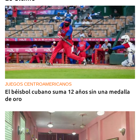
NICARAGUA
EE UU propone a la OEA convocar a los
cancilleres para "tomar medidas" contra las
decisiones de Ortega
JUEGOS CENTROAMERICANOS
El béisbol cubano suma 12 años sin una medalla
de oro