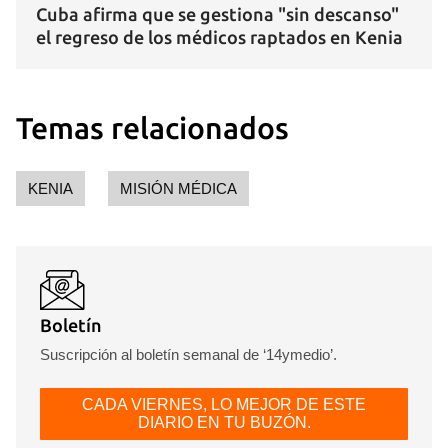
Cuba afirma que se gestiona "sin descanso"
el regreso de los médicos raptados en Kenia
Para poder guardar como favorito, primero has de
iniciar sesión con tu cuenta de 14ymedio.
INICIAR SESIÓN
CANCELAR
Temas relacionados
KENIA
MISIÓN MÉDICA
Boletín
Suscripción al boletín semanal de ‘14ymedio’.
CADA VIERNES, LO MEJOR DE ESTE
DIARIO EN TU BUZÓN.