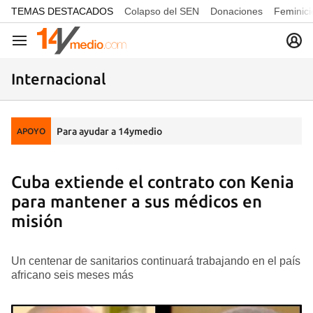
common.go-to-content
TEMAS DESTACADOS
Colapso del SEN
Donaciones
Feminici
Navegación
Internacional
Para ayudar a 14ymedio
APOYO
Cuba extiende el contrato con Kenia
para mantener a sus médicos en
misión
Un centenar de sanitarios continuará trabajando en el país
africano seis meses más