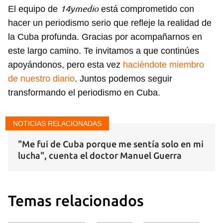
14ymedio
El equipo de
está comprometido con
hacer un periodismo serio que refleje la realidad de
la Cuba profunda. Gracias por acompañarnos en
este largo camino. Te invitamos a que continúes
apoyándonos, pero esta vez
haciéndote miembro
de nuestro diario
. Juntos podemos seguir
transformando el periodismo en Cuba.
NOTICIAS RELACIONADAS
"Me fui de Cuba porque me sentía solo en mi
lucha", cuenta el doctor Manuel Guerra
Guardar como favorito
Temas relacionados
Para poder guardar como favorito, primero has de
iniciar sesión con tu cuenta de 14ymedio.