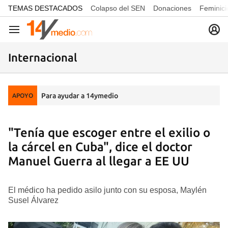
common.go-to-content
TEMAS DESTACADOS
Colapso del SEN
Donaciones
Feminici
Navegación
Internacional
Para ayudar a 14ymedio
APOYO
"Tenía que escoger entre el exilio o
la cárcel en Cuba", dice el doctor
Manuel Guerra al llegar a EE UU
El médico ha pedido asilo junto con su esposa, Maylén
Susel Álvarez