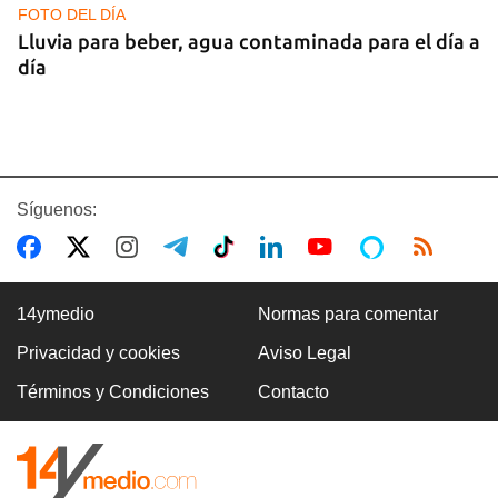
FOTO DEL DÍA
Lluvia para beber, agua contaminada para el día a
día
Síguenos:
14ymedio
Normas para comentar
Privacidad y cookies
Aviso Legal
COMERCIO
Términos y Condiciones
Contacto
La Cuevita, el verdadero mercado mayorista de
Cuba, abastece la economía nacional