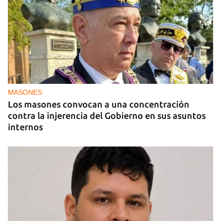
MIAMI
La hija de un diplomático castrista expulsado de
EE UU en 2003 está bajo custodia del ICE
MASONES
Los masones convocan a una concentración
contra la injerencia del Gobierno en sus asuntos
internos