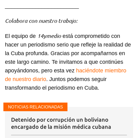
________________________
Colabora con nuestro trabajo:
14ymedio
El equipo de
está comprometido con
hacer un periodismo serio que refleje la realidad de
la Cuba profunda. Gracias por acompañarnos en
Guardar como favorito
este largo camino. Te invitamos a que continúes
Para poder guardar como favorito, primero has de
apoyándonos, pero esta vez
haciéndote miembro
iniciar sesión con tu cuenta de 14ymedio.
de nuestro diario
. Juntos podemos seguir
transformando el periodismo en Cuba.
INICIAR SESIÓN
CANCELAR
NOTICIAS RELACIONADAS
Detenido por corrupción un boliviano
encargado de la misión médica cubana