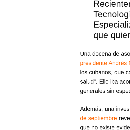
Reciente
Tecnolog
Especial
que quie
Una docena de aso
presidente Andrés
los cubanos, que co
salud". Ello iba a
generales sin espec
Además, una invest
de septiembre
reve
que no existe evid