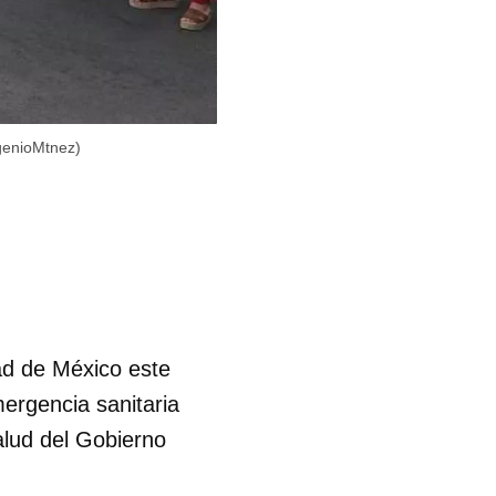
genioMtnez)
dad de México este
ergencia sanitaria
alud del Gobierno