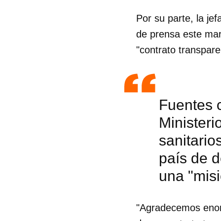
Por su parte, la je
de prensa este mar
"contrato transpare
Fuentes c
Ministeri
sanitario
país de d
una "misi
Guar
Para
"Agradecemos enorm
cuen