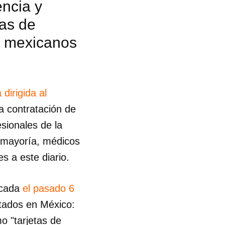
ncia y
as de
s mexicanos
 dirigida al
a contratación de
sionales de la
u mayoría, médicos
s a este diario.
icada
el pasado 6
tados en México:
o "tarjetas de