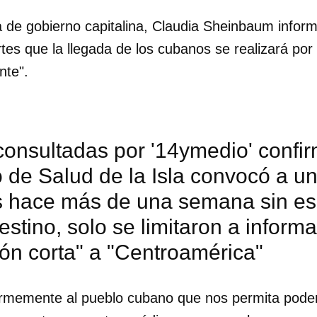
fa de gobierno capitalina, Claudia Sheinbaum infor
tes que la llegada de los cubanos se realizará po
nte".
onsultadas por '14ymedio' confir
o de Salud de la Isla convocó a u
s hace más de una semana sin esp
estino, solo se limitaron a inform
ón corta" a "Centroamérica"
dar como favorito
 poder guardar como favorito, primero has de iniciar sesión con
emente al pueblo cubano que nos permita poder d
ta de 14ymedio.