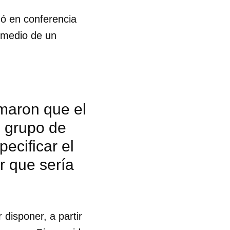
mó en conferencia
r medio de un
maron que el
n grupo de
ecificar el
ar que sería
 tu
isponer, a partir