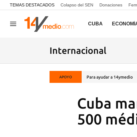
common.go-to-content
TEMAS DESTACADOS
Colapso del SEN
Donaciones
Femi
CUBA
ECONOMÍ
Navegación
Internacional
Para ayudar a 14ymedio
APOYO
Cuba ma
500 médi