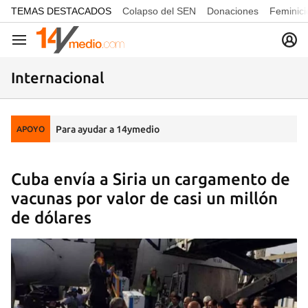
common.go-to-content
TEMAS DESTACADOS
Colapso del SEN
Donaciones
Feminici
Navegación
Internacional
Para ayudar a 14ymedio
APOYO
Cuba envía a Siria un cargamento de
vacunas por valor de casi un millón
de dólares