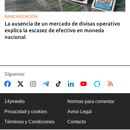
BANCARIZACIÓN
La ausencia de un mercado de divisas operativo
explica la escasez de efectivo en moneda
nacional
Síguenos:
14ymedio
Normas para comentar
Privacidad y cookies
Aviso Legal
CUBA-EE UU
Términos y Condiciones
Contacto
Marco Rubio advierte de que La Habana "no