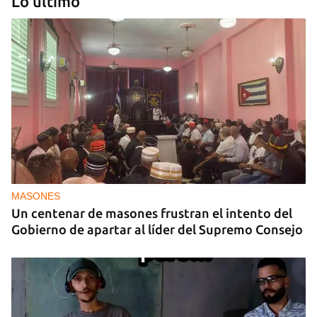
Lo último
NICARAGUA
EE UU propone a la OEA convocar a los
cancilleres para "tomar medidas" contra las
decisiones de Ortega
MASONES
Un centenar de masones frustran el intento del
Gobierno de apartar al líder del Supremo Consejo