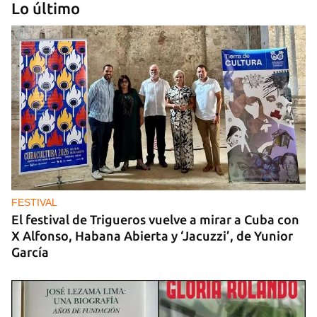
Lo último
GUERRA
Ucrania ataca otro centro logístico del Amazon
ruso, esta vez en los Urales
FESTIVAL
El festival de Trigueros vuelve a mirar a Cuba con
X Alfonso, Habana Abierta y ‘Jacuzzi’, de Yunior
García