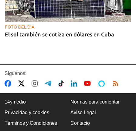
FOTO DEL DÍA
El sol también se cotiza en dólares en Cuba
Síguenos:
14ymedio
Normas para comentar
Privacidad y cookies
Aviso Legal
GAS
Términos y Condiciones
Contacto
Los puntos de ProGas vuelven a cerrar en La