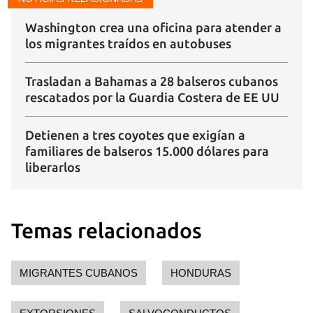
iniciar sesión con tu cuenta de 14ymedio.
Washington crea una oficina para atender a
INICIAR SESIÓN
CANCELAR
los migrantes traídos en autobuses
Trasladan a Bahamas a 28 balseros cubanos
rescatados por la Guardia Costera de EE UU
Detienen a tres coyotes que exigían a
familiares de balseros 15.000 dólares para
liberarlos
Temas relacionados
MIGRANTES CUBANOS
HONDURAS