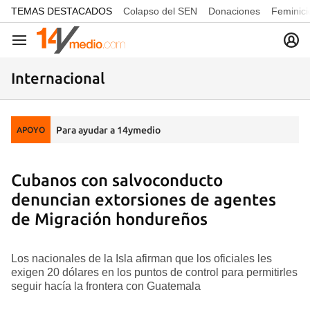
common.go-to-content
TEMAS DESTACADOS
Colapso del SEN
Donaciones
Feminici
Navegación
Internacional
Para ayudar a 14ymedio
APOYO
Cubanos con salvoconducto
denuncian extorsiones de agentes
de Migración hondureños
Los nacionales de la Isla afirman que los oficiales les
exigen 20 dólares en los puntos de control para permitirles
seguir hacía la frontera con Guatemala