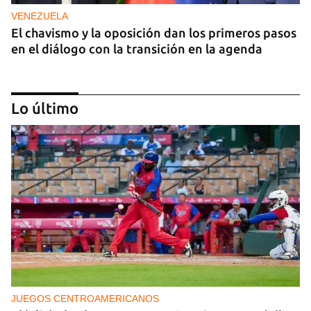
VENEZUELA
El chavismo y la oposición dan los primeros pasos
en el diálogo con la transición en la agenda
Lo último
NICARAGUA
EE UU propone a la OEA convocar a los
cancilleres para "tomar medidas" contra las
decisiones de Ortega
JUEGOS CENTROAMERICANOS