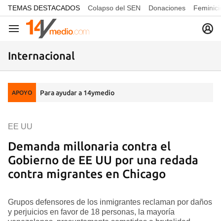
common.go-to-content
TEMAS DESTACADOS
Colapso del SEN
Donaciones
Feminici
Navegación
Internacional
Para ayudar a 14ymedio
APOYO
EE UU
Demanda millonaria contra el
Gobierno de EE UU por una redada
contra migrantes en Chicago
Grupos defensores de los inmigrantes reclaman por daños
y perjuicios en favor de 18 personas, la mayoría