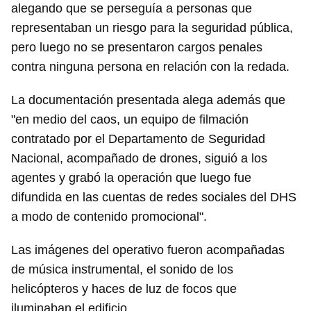
alegando que se perseguía a personas que
representaban un riesgo para la seguridad pública,
pero luego no se presentaron cargos penales
contra ninguna persona en relación con la redada.
La documentación presentada alega además que
"en medio del caos, un equipo de filmación
contratado por el Departamento de Seguridad
Nacional, acompañado de drones, siguió a los
Guardar como favorito
agentes y grabó la operación que luego fue
Para poder guardar como favorito, primero has de
difundida en las cuentas de redes sociales del DHS
iniciar sesión con tu cuenta de 14ymedio.
a modo de contenido promocional".
INICIAR SESIÓN
CANCELAR
Las imágenes del operativo fueron acompañadas
de música instrumental, el sonido de los
helicópteros y haces de luz de focos que
iluminaban el edificio.