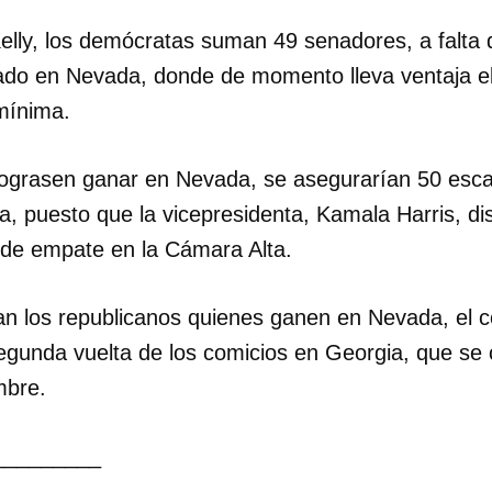
Kelly, los demócratas suman 49 senadores, a falta
tado en Nevada, donde de momento lleva ventaja e
 mínima.
lograsen ganar en Nevada, se asegurarían 50 escañ
a, puesto que la vicepresidenta, Kamala Harris, d
 de empate en la Cámara Alta.
n los republicanos quienes ganen en Nevada, el c
segunda vuelta de los comicios en Georgia, que se 
mbre.
dar como favorito
_________
 poder guardar como favorito, primero has de iniciar sesión con
ta de 14ymedio.