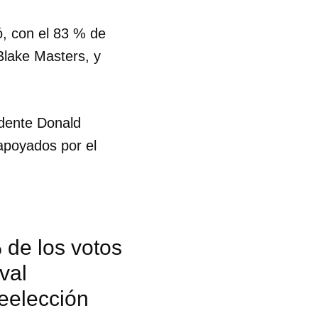
ó, con el 83 % de
 Blake Masters, y
idente Donald
apoyados por el
 de los votos
val
reelección