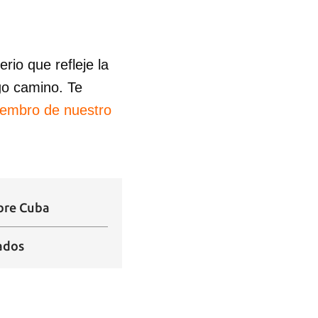
R
io que refleje la
go camino. Te
iembro de nuestro
obre Cuba
tados