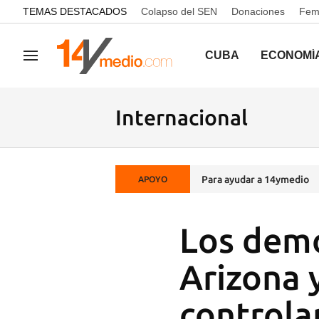
common.go-to-content
TEMAS DESTACADOS
Colapso del SEN
Donaciones
Femi
CUBA
ECONOMÍ
Navegación
Internacional
Para ayudar a 14ymedio
APOYO
Los demó
Arizona 
controla