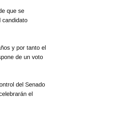
 de que se
l candidato
os y por tanto el
ispone de un voto
ontrol del Senado
celebrarán el
 tu