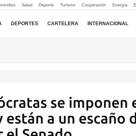
nicidios
Salud
Deporte
Turismo
Cooperación
Energía
A
DEPORTES
CARTELERA
INTERNACIONAL
cratas se imponen 
y están a un escaño 
r el Senado