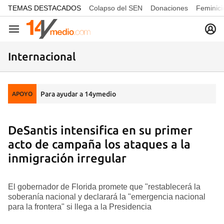
common.go-to-content
TEMAS DESTACADOS
Colapso del SEN
Donaciones
Feminici
Navegación
Internacional
Para ayudar a 14ymedio
APOYO
DeSantis intensifica en su primer
acto de campaña los ataques a la
inmigración irregular
El gobernador de Florida promete que "restablecerá la
soberanía nacional y declarará la "emergencia nacional
para la frontera" si llega a la Presidencia