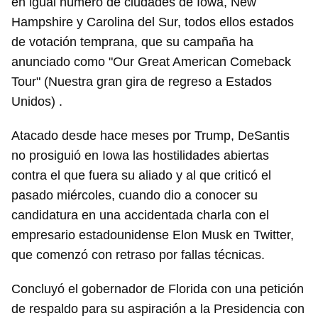
en igual número de ciudades de Iowa, New
Hampshire y Carolina del Sur, todos ellos estados
Guardar como favorito
de votación temprana, que su campaña ha
Para poder guardar como favorito, primero has de
anunciado como "Our Great American Comeback
iniciar sesión con tu cuenta de 14ymedio.
Tour" (Nuestra gran gira de regreso a Estados
INICIAR SESIÓN
CANCELAR
Unidos) .
Atacado desde hace meses por Trump, DeSantis
no prosiguió en Iowa las hostilidades abiertas
contra el que fuera su aliado y al que criticó el
pasado miércoles, cuando dio a conocer su
candidatura en una accidentada charla con el
empresario estadounidense Elon Musk en Twitter,
que comenzó con retraso por fallas técnicas.
Concluyó el gobernador de Florida con una petición
de respaldo para su aspiración a la Presidencia con