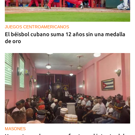
NICARAGUA
EE UU propone a la OEA convocar a los
cancilleres para "tomar medidas" contra las
decisiones de Ortega
JUEGOS CENTROAMERICANOS
El béisbol cubano suma 12 años sin una medalla
de oro
MASONES