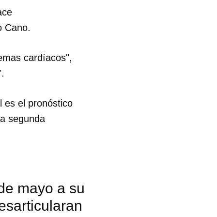
ace
o Cano.
lemas cardíacos",
".
 es el pronóstico
 la segunda
 de mayo a su
esarticularan