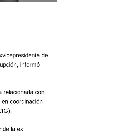
exvicepresidenta de
upción, informó
tá relacionada con
a en coordinación
CIG).
nde la ex