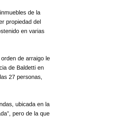
inmuebles de la
R
er propiedad del
ostenido en varias
orden de arraigo le
cia de Baldetti en
idas 27 personas,
endas, ubicada en la
ada", pero de la que