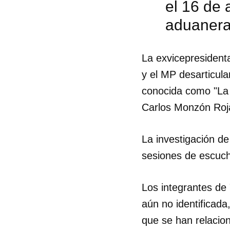
el 16 de 
aduaner
La exvicepresident
y el MP desarticula
conocida como "La 
Carlos Monzón Roja
La investigación d
sesiones de escucha
Los integrantes de
Guar
aún no identificada
Para
que se han relacion
cuen