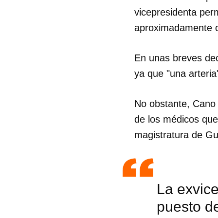
vicepresidenta per
aproximadamente cu
En unas breves decl
ya que "una arteria
No obstante, Cano n
de los médicos que
magistratura de G
La exvic
puesto d