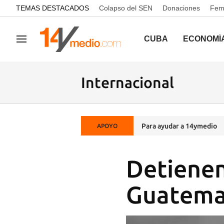
common.go-to-content
TEMAS DESTACADOS
Colapso del SEN
Donaciones
Femi
CUBA
ECONOMÍ
Navegación
Internacional
Para ayudar a 14ymedio
APOYO
Detienen
Guatemal