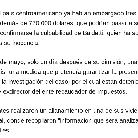
l país centroamericano ya habían embargado tres 
INICIAR SESIÓN
CANCELA
además de 770.000 dólares, que podrían pasar a s
onfirmarse la culpabilidad de Baldetti, quien ha s
s su inocencia.
de mayo, solo un día después de su dimisión, una 
aís, una medida que pretendía garantizar la presen
a investigación del caso, por el cual están deten
r y exdirector del ente recaudador de impuestos.
tes realizaron un allanamiento en una de sus vivi
al, donde recopilaron "información que será analiz
les.