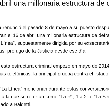
abril una millonaria estructura de
a
a renunció el pasado 8 de mayo a su puesto desp
ran el 16 de abril una millonaria estructura de de
Línea", supuestamente dirigida por su exsecretari
s, prófugo de la Justicia desde ese día.
e esta estructura criminal empezó en mayo de 2014
s telefónicas, la principal prueba contra el listado
 "La Línea" mencionan durante estas conversacion
dar como favorito
, a la que se referían como "La R", "La 2" o "La Se
 poder guardar como favorito, primero has de iniciar sesión con
ado a Baldetti.
ta de 14ymedio.