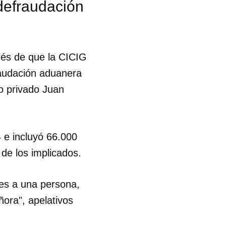
 defraudación
ués de que la CICIG
fraudación aduanera
o privado Juan
 e incluyó 66.000
 de los implicados.
es a una persona,
ñora", apelativos
 tu